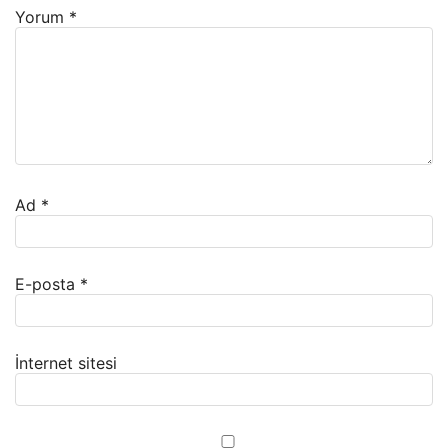
Yorum
*
Ad
*
E-posta
*
İnternet sitesi