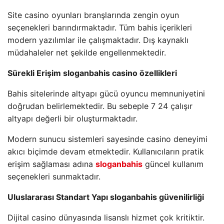
Site casino oyunları branşlarında zengin oyun
seçenekleri barındırmaktadır. Tüm bahis içerikleri
modern yazılımlar ile çalışmaktadır. Dış kaynaklı
müdahaleler net şekilde engellenmektedir.
Sürekli Erişim sloganbahis casino özellikleri
Bahis sitelerinde altyapı gücü oyuncu memnuniyetini
doğrudan belirlemektedir. Bu sebeple 7 24 çalışır
altyapı değerli bir oluşturmaktadır.
Modern sunucu sistemleri sayesinde casino deneyimi
akıcı biçimde devam etmektedir. Kullanıcıların pratik
erişim sağlaması adına
sloganbahis
güncel kullanım
seçenekleri sunmaktadır.
Uluslararası Standart Yapı sloganbahis güvenilirliği
Dijital casino dünyasında lisanslı hizmet çok kritiktir.