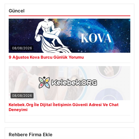
Güncel
08/08/2026
9 Ağustos Kova Burcu Günlük Yorumu
08/08/2026
Kelebek.Org İle Dijital İletişimin Güvenli Adresi Ve Chat
Deneyimi
Rehbere Firma Ekle