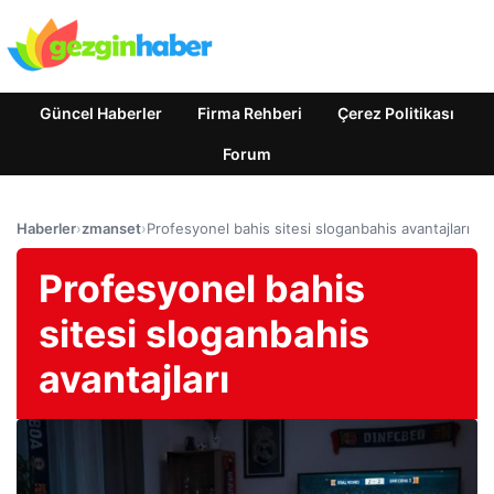
Güncel Haberler
Firma Rehberi
Çerez Politikası
Forum
Haberler
›
zmanset
›
Profesyonel bahis sitesi sloganbahis avantajları
Profesyonel bahis
sitesi sloganbahis
avantajları