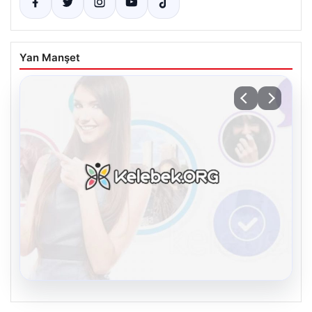
Yan Manşet
08.08.2026