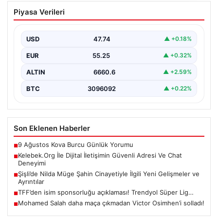
Kelebek.Org İle Dijital İletişimin Güvenli
Piyasa Verileri
Adresi Ve Chat Deneyimi
İnternet ortamında insanların güvenli bir tarzda iletişim
sağlaması büyük bir önem barındırmaktadır.
USD
47.74
▲ +0.18%
Günümüzde birçok…
EUR
55.25
▲ +0.32%
ALTIN
6660.6
▲ +2.59%
BTC
3096092
▲ +0.22%
Son Eklenen Haberler
9 Ağustos Kova Burcu Günlük Yorumu
■
Kelebek.Org İle Dijital İletişimin Güvenli Adresi Ve Chat
■
Deneyimi
Şişli’de Nilda Müge Şahin Cinayetiyle İlgili Yeni Gelişmeler ve
■
Ayrıntılar
TFF’den isim sponsorluğu açıklaması! Trendyol Süper Lig…
■
Mohamed Salah daha maça çıkmadan Victor Osimhen’i solladı!
■