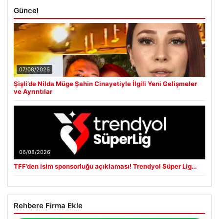
Güncel
07/08/2026
Şişli’de Nilda Müge Şahin Cinayetiyle İlgili Yeni Gelişmeler
ve Ayrıntılar
06/08/2026
TFF’den isim sponsorluğu açıklaması! Trendyol Süper Lig…
Rehbere Firma Ekle