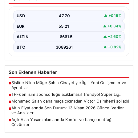
Trendyol Süper Lig…
USD
47.70
▲ +0.15%
EUR
55.21
▲ +0.34%
ALTIN
6661.5
▲ +2.60%
BTC
3089261
▲ +0.82%
Son Eklenen Haberler
Şişli’de Nilda Müge Şahin Cinayetiyle İlgili Yeni Gelişmeler ve
■
Ayrıntılar
TFF’den isim sponsorluğu açıklaması! Trendyol Süper Lig…
■
Mohamed Salah daha maça çıkmadan Victor Osimhen’i solladı!
■
Altın Fiyatlarında Son Durum: 13 Nisan 2026 Güncel Veriler
■
ve Analizler
Açık Alan Yaşam alanlarında Konfor ve bahçe mutfağı
■
Çözümleri