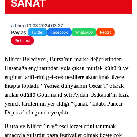
SANAT
admin
•
10.03.2024 03:37
Paylaş:
Twitter
Facebook
WhatsApp
Reddit
Pinterest
Nilüfer Belediyesi, Bursa’nın marka değerlerinden
Hasanağa enginarından yola çıkan mutfak kültürü ve
enginar tariflerini gelecek nesillere aktarılmak üzere
kitapta topladı. “Yemek dünyasının Oscar’ı” olarak
anılan ödüllü Gourmand şefi Aydan Üstkanat’ın leziz
yemek tariflerinin yer aldığı “Çanak” kitabı Pancar
Deposu’nda görücüye çıktı.
Bursa ve Nilüfer’in yöresel lezzetlerini tanıtmak
amacıyla yıllardır başta festivaller olmak üzere çok