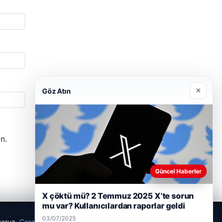
×
Göz Atın
n.
Güncel Haberler
X çöktü mü? 2 Temmuz 2025 X’te sorun
mu var? Kullanıcılardan raporlar geldi
03/07/2025
ıyoruz.
Çerez Politikamız
Reddet
Kabul Et