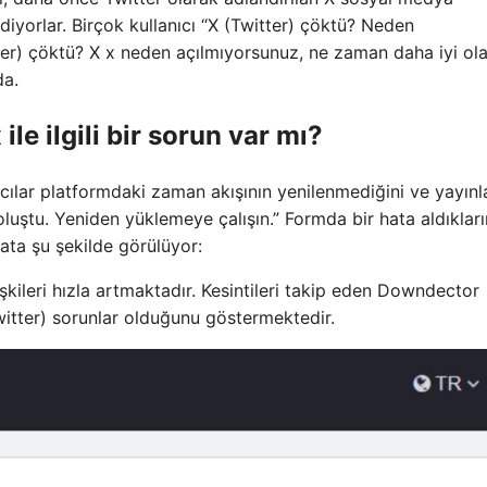
iyorlar. Birçok kullanıcı “X (Twitter) çöktü? Neden
ter) çöktü? X x neden açılmıyorsunuz, ne zaman daha iyi ol
da.
e ilgili bir sorun var mı?
cılar platformdaki zaman akışının yenilenmediğini ve yayınl
 oluştu. Yeniden yüklemeye çalışın.” Formda bir hata aldıkları
 hata şu şekilde görülüyor:
şkileri hızla artmaktadır. Kesintileri takip eden Downdector
(Twitter) sorunlar olduğunu göstermektedir.