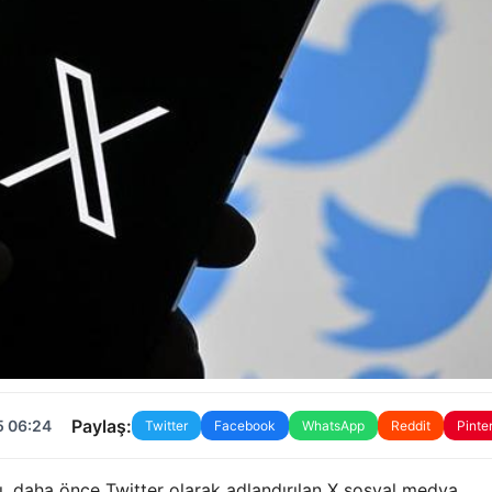
Paylaş:
5 06:24
Twitter
Facebook
WhatsApp
Reddit
Pinte
ı, daha önce Twitter olarak adlandırılan X sosyal medya