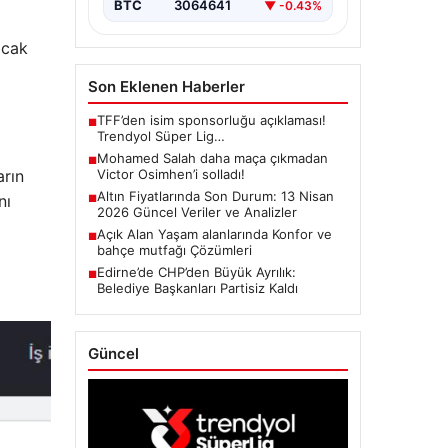
BTC
3064641
▼ -0.43%
acak
Son Eklenen Haberler
TFF’den isim sponsorluğu açıklaması!
■
Trendyol Süper Lig…
Mohamed Salah daha maça çıkmadan
■
arın
Victor Osimhen’i solladı!
Altın Fiyatlarında Son Durum: 13 Nisan
nı
■
2026 Güncel Veriler ve Analizler
Açık Alan Yaşam alanlarında Konfor ve
■
bahçe mutfağı Çözümleri
Edirne’de CHP’den Büyük Ayrılık:
■
Belediye Başkanları Partisiz Kaldı
Güncel