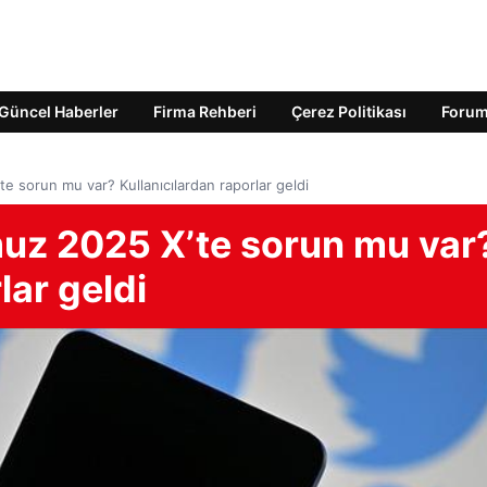
Güncel Haberler
Firma Rehberi
Çerez Politikası
Foru
 sorun mu var? Kullanıcılardan raporlar geldi
uz 2025 X’te sorun mu var
lar geldi