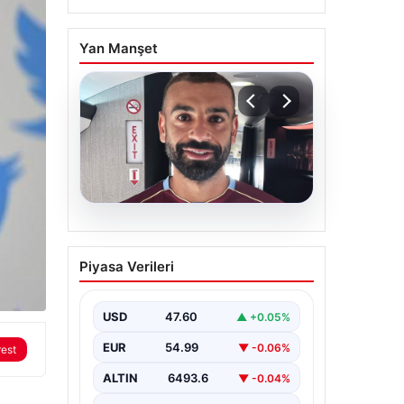
Yan Manşet
05.08.2026
Mohamed Salah daha
Piyasa Verileri
maça çıkmadan Victor
Osimhen’i solladı!
USD
47.60
▲ +0.05%
EUR
54.99
▼ -0.06%
rest
ALTIN
6493.6
▼ -0.04%