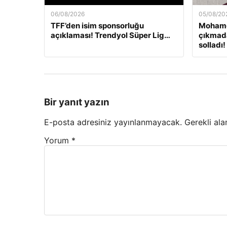
06/08/2026
05/08/20
TFF’den isim sponsorluğu
Mohame
açıklaması! Trendyol Süper Lig…
çıkmada
solladı!
Bir yanıt yazın
E-posta adresiniz yayınlanmayacak.
Gerekli ala
Yorum
*