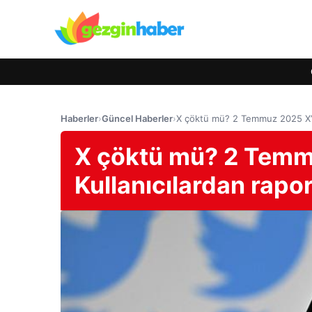
Haberler
›
Güncel Haberler
›
X çöktü mü? 2 Temmuz 2025 X’te
X çöktü mü? 2 Temm
Kullanıcılardan rapor