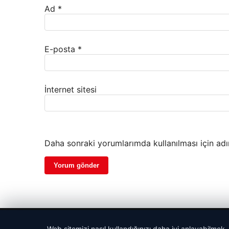
Ad
*
E-posta
*
İnternet sitesi
Daha sonraki yorumlarımda kullanılması için adı
© 2026 Gezgin Haber – Güncel Haberler
Web sitemizi nasıl kullandığınızı daha iyi anlayabilmek,