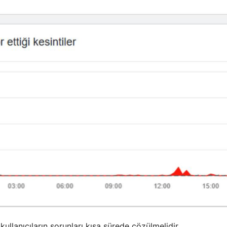
kullanıcıların sorunları kısa sürede çözülmelidir.