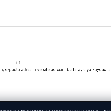
m, e-posta adresim ve site adresim bu tarayıcıya kaydedilsi
 deneyiminizi kişiselleştirmek ve geliştirmek amacıyla çerezler kullan