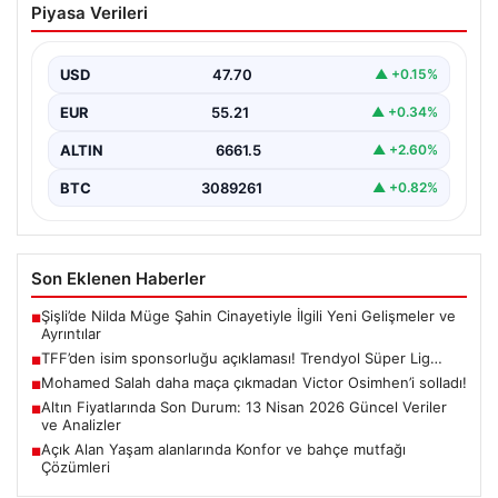
Piyasa Verileri
Trendyol Süper Lig…
USD
47.70
▲ +0.15%
EUR
55.21
▲ +0.34%
ALTIN
6661.5
▲ +2.60%
BTC
3089261
▲ +0.82%
Son Eklenen Haberler
Şişli’de Nilda Müge Şahin Cinayetiyle İlgili Yeni Gelişmeler ve
■
Ayrıntılar
TFF’den isim sponsorluğu açıklaması! Trendyol Süper Lig…
■
Mohamed Salah daha maça çıkmadan Victor Osimhen’i solladı!
■
Altın Fiyatlarında Son Durum: 13 Nisan 2026 Güncel Veriler
■
ve Analizler
Açık Alan Yaşam alanlarında Konfor ve bahçe mutfağı
■
Çözümleri