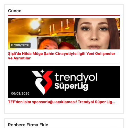
Güncel
07/08/2026
Şişli’de Nilda Müge Şahin Cinayetiyle İlgili Yeni Gelişmeler
ve Ayrıntılar
06/08/2026
TFF’den isim sponsorluğu açıklaması! Trendyol Süper Lig…
Rehbere Firma Ekle