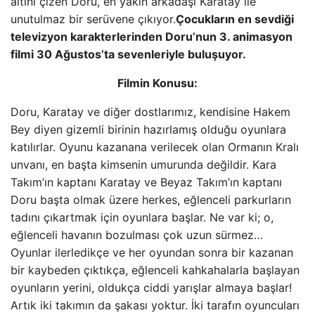
altını çizen Doru, en yakın arkadaşı Karatay ile
unutulmaz bir serüvene çıkıyor.
Çocukların en sevdiği
televizyon karakterlerinden Doru’nun 3. animasyon
filmi 30 Ağustos’ta sevenleriyle buluşuyor.
Filmin Konusu:
Doru, Karatay ve diğer dostlarımız, kendisine Hakem
Bey diyen gizemli birinin hazırlamış olduğu oyunlara
katılırlar. Oyunu kazanana verilecek olan Ormanın Kralı
unvanı, en başta kimsenin umurunda değildir. Kara
Takım’ın kaptanı Karatay ve Beyaz Takım’ın kaptanı
Doru başta olmak üzere herkes, eğlenceli parkurların
tadını çıkartmak için oyunlara başlar. Ne var ki; o,
eğlenceli havanın bozulması çok uzun sürmez…
Oyunlar ilerledikçe ve her oyundan sonra bir kazanan
bir kaybeden çıktıkça, eğlenceli kahkahalarla başlayan
oyunların yerini, oldukça ciddi yarışlar almaya başlar!
Artık iki takımın da şakası yoktur. İki tarafın oyuncuları