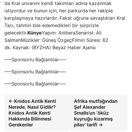
da Kral unvanını kendi takımları adına kazanmak
istiyordur ve bunun için, her parkurda her rakiple
karşılaşmaya hazırlardır. Fakat uğruna savaştıkları Kral
Tacı, tahmin bile edemedikleri bir sürprizle
gelecektir.
Künye
Yapım: AniberaSenarist: Ali
SalmanMüzikler: Güneş ÖzgeçFilmin Süresi: 62
dk. Kaynak: (BYZHA) Beyaz Haber Ajansı
—–Sponsorlu Bağlantılar—–
—–Sponsorlu Bağlantılar—–
—–Sponsorlu Bağlantılar—–
← Knidos Antik Kenti
Afrika mutfağından
Nerede, Nasıl Gidilir?
Şef Alexander
Knidos Antik Kenti
Smalls’un ‘öküz
Hakkında Bilinmesi
kuyruğu kızarmış
Gerekenler
pilav’ tarifi →