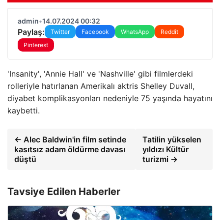
admin
•
14.07.2024 00:32
Paylaş:
Twitter
Facebook
WhatsApp
Reddit
Pinterest
'Insanity', 'Annie Hall' ve 'Nashville' gibi filmlerdeki
rolleriyle hatırlanan Amerikalı aktris Shelley Duvall,
diyabet komplikasyonları nedeniyle 75 yaşında hayatını
kaybetti.
← Alec Baldwin'in film setinde
Tatilin yükselen
kasıtsız adam öldürme davası
yıldızı Kültür
düştü
turizmi →
Tavsiye Edilen Haberler