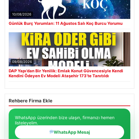
10/08/2026
Günlük Burç Yorumları: 11 Ağustos Salı Koç Burcu Yorumu
09/08/2026
DAP Yapı’dan Bir Yenilik: Emlak Konut Güvencesiyle Kendi
Kendini Ödeyen Ev Modeli Ataşehir 173’te Tanıtıldı
Rehbere Firma Ekle
WhatsApp üzerinden bize ulaşın, firmanızı hemen
listeleyelim.
WhatsApp Mesaj