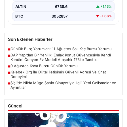
ALTIN
6735.6
▲ +1.13%
BTC
3052857
▼ -1.66%
Son Eklenen Haberler
Günlük Burç Yorumları: 11 Ağustos Salı Koç Burcu Yorumu
■
DAP Yapı’dan Bir Yenilik: Emlak Konut Güvencesiyle Kendi
■
Kendini Ödeyen Ev Modeli Ataşehir 173’te Tanıtıldı
9 Ağustos Kova Burcu Günlük Yorumu
■
Kelebek.Org İle Dijital İletişimin Güvenli Adresi Ve Chat
■
Deneyimi
Şişli’de Nilda Müge Şahin Cinayetiyle İlgili Yeni Gelişmeler ve
■
Ayrıntılar
Güncel