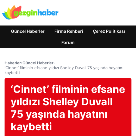
Güncel Haberler
Firma Rehberi
Çerez Politikası
Forum
Haberler
›
Güncel Haberler
›
‘Cinnet’ filminin efsane yıldızı Shelley Duvall 75 yaşında hayatını
kaybetti
‘Cinnet’ filminin efsane
yıldızı Shelley Duvall
75 yaşında hayatını
kaybetti