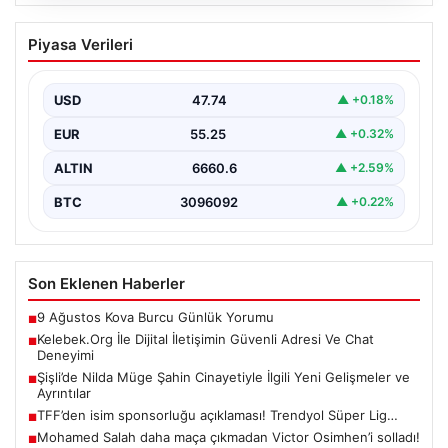
08.08.2026
Kelebek.Org İle Dijital İletişimin Güvenli
Piyasa Verileri
Adresi Ve Chat Deneyimi
İnternet ortamında insanların güvenli bir tarzda iletişim
sağlaması büyük bir önem barındırmaktadır.
USD
47.74
▲ +0.18%
Günümüzde birçok…
EUR
55.25
▲ +0.32%
ALTIN
6660.6
▲ +2.59%
BTC
3096092
▲ +0.22%
Son Eklenen Haberler
9 Ağustos Kova Burcu Günlük Yorumu
■
Kelebek.Org İle Dijital İletişimin Güvenli Adresi Ve Chat
■
Deneyimi
Şişli’de Nilda Müge Şahin Cinayetiyle İlgili Yeni Gelişmeler ve
■
Ayrıntılar
TFF’den isim sponsorluğu açıklaması! Trendyol Süper Lig…
■
Mohamed Salah daha maça çıkmadan Victor Osimhen’i solladı!
■