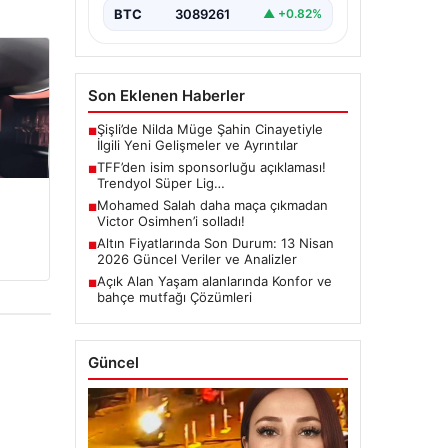
BTC
3089261
▲ +0.82%
Son Eklenen Haberler
Şişli’de Nilda Müge Şahin Cinayetiyle
■
İlgili Yeni Gelişmeler ve Ayrıntılar
TFF’den isim sponsorluğu açıklaması!
■
Trendyol Süper Lig…
Mohamed Salah daha maça çıkmadan
■
Victor Osimhen’i solladı!
Altın Fiyatlarında Son Durum: 13 Nisan
■
2026 Güncel Veriler ve Analizler
Açık Alan Yaşam alanlarında Konfor ve
■
bahçe mutfağı Çözümleri
Güncel