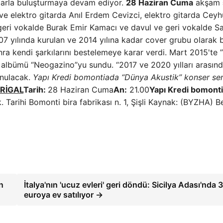
slarla buluşturmaya devam ediyor.
28 Haziran Cuma
akşam
ve elektro gitarda Anıl Erdem Cevizci, elektro gitarda Cey
geri vokalde Burak Emir Kamacı ve davul ve geri vokalde Sa
7 yılında kurulan ve 2014 yılına kadar cover grubu olarak 
nra kendi şarkılarını bestelemeye karar verdi. Mart 2015'te
lk albümü “Neogazino”yu sundu. “2017 ve 2020 yılları arasın
unulacak.
Yapı Kredi bomontiada “Dünya Akustik” konser ser
RİGAL
Tarih:
28 Haziran Cuma
An:
21.00
Yapı Kredi bomont
Tarihi Bomonti bira fabrikası n. 1, Şişli Kaynak: (BYZHA) 
n
İtalya'nın 'ucuz evleri' geri döndü: Sicilya Adası'nda 3
euroya ev satılıyor →