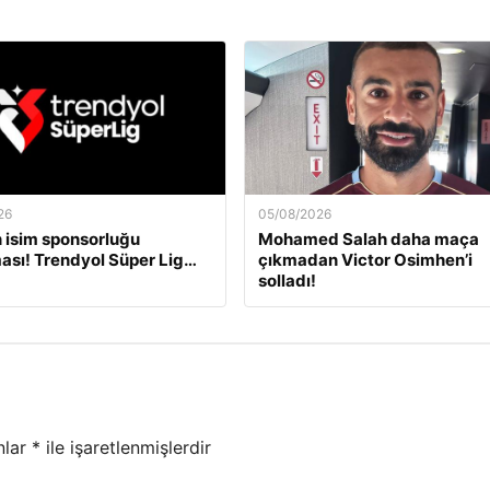
26
05/08/2026
 isim sponsorluğu
Mohamed Salah daha maça
ası! Trendyol Süper Lig…
çıkmadan Victor Osimhen’i
solladı!
nlar
*
ile işaretlenmişlerdir