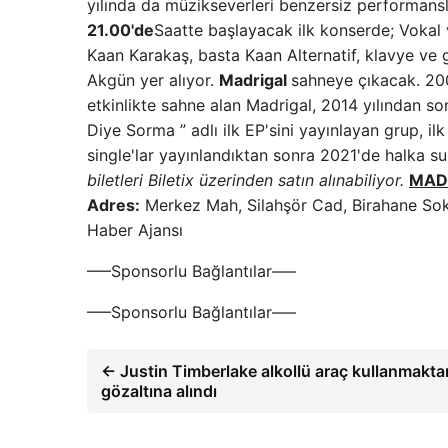
yılında da müzikseverleri benzersiz performan
21.00'de
Saatte başlayacak ilk konserde; Vokal 
Kaan Karakaş, basta Kaan Alternatif, klavye ve 
Akgün yer alıyor.
Madrigal
sahneye çıkacak. 200
etkinlikte sahne alan Madrigal, 2014 yılından so
Diye Sorma ” adlı ilk EP'sini yayınlayan grup, i
single'lar yayınlandıktan sonra 2021'de halka s
biletleri Biletix üzerinden satın alınabiliyor.
MAD
Adres:
Merkez Mah, Silahşör Cad, Birahane Sok. 
Haber Ajansı
—–Sponsorlu Bağlantılar—–
—–Sponsorlu Bağlantılar—–
← Justin Timberlake alkollü araç kullanmakta
gözaltına alındı