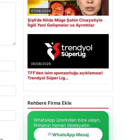
07/08/2026
Şişli’de Nilda Müge Şahin Cinayetiyle
İlgili Yeni Gelişmeler ve Ayrıntılar
06/08/2026
TFF’den isim sponsorluğu açıklaması!
Trendyol Süper Lig…
Rehbere Firma Ekle
WhatsApp üzerinden bize ulaşın,
firmanızı hemen listeleyelim.
WhatsApp Mesaj