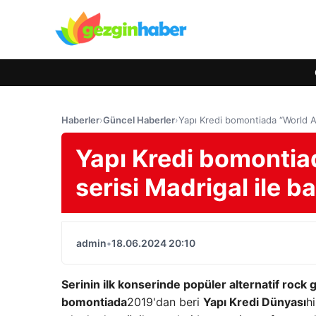
Haberler
›
Güncel Haberler
›
Yapı Kredi bomontiada “World A
Yapı Kredi bomontia
serisi Madrigal ile 
admin
•
18.06.2024 20:10
Serinin ilk konserinde popüler alternatif rock
bomontiada
2019'dan beri
Yapı Kredi Dünyası
h