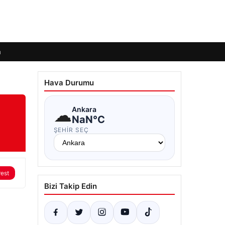
m
Hava Durumu
☁
Ankara
NaN°C
ŞEHIR SEÇ
rest
Bizi Takip Edin
ı