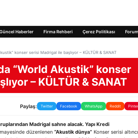
Güncel Haberler
Firma Rehberi
Çerez Politikası
Foru
kustik” konser serisi Madrigal ile başlıyor – KÜLTÜR & SANAT
da “World Akustik” konser
başlıyor – KÜLTÜR & SANAT
Paylaş:
Twitter
Facebook
WhatsApp
Reddit
Pinte
 gruplarından Madrigal sahne alacak.
Yapı Kredi
imayesinde düzenlenen
“Akustik dünya”
Konser serisi altınc