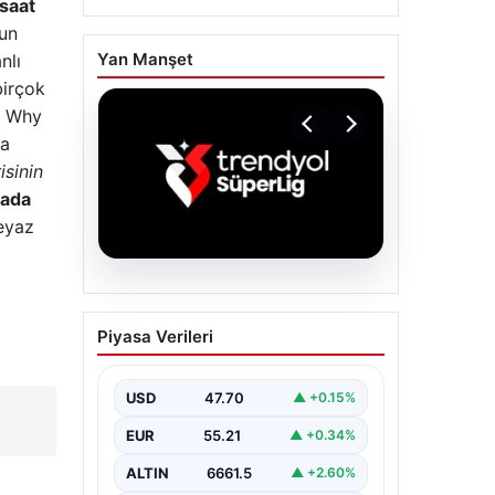
saat
hun
Yan Manşet
nlı
birçok
 ” Why
da
isinin
iada
Beyaz
06.08.2026
TFF’den isim
Piyasa Verileri
sponsorluğu açıklaması!
Trendyol Süper Lig…
USD
47.70
▲ +0.15%
EUR
55.21
▲ +0.34%
ALTIN
6661.5
▲ +2.60%