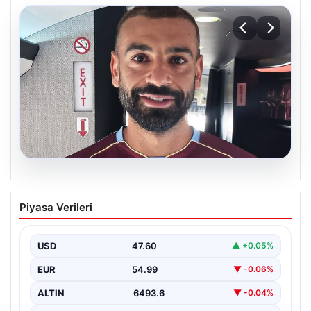
05.08.2026
Mohamed Salah daha maça çıkmadan
Piyasa Verileri
Victor Osimhen’i solladı!
USD
47.60
▲ +0.05%
EUR
54.99
▼ -0.06%
ALTIN
6493.6
▼ -0.04%