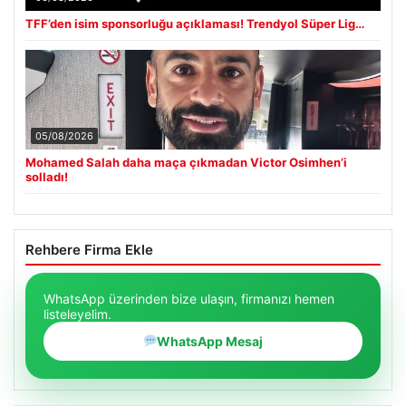
TFF’den isim sponsorluğu açıklaması! Trendyol Süper Lig…
05/08/2026
Mohamed Salah daha maça çıkmadan Victor Osimhen’i
solladı!
Rehbere Firma Ekle
WhatsApp üzerinden bize ulaşın, firmanızı hemen
listeleyelim.
WhatsApp Mesaj