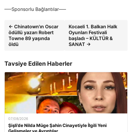
—–Sponsorlu Bağlantılar—–
← Chinatown'ın Oscar
Kocaeli 1. Balkan Halk
ödüllü yazarı Robert
Oyunları Festivali
Towne 89 yaşında
başladı – KÜLTÜR &
öldü
SANAT →
Tavsiye Edilen Haberler
07/08/2026
Şişli’de Nilda Müge Şahin Cinayetiyle İlgili Yeni
Gelişmeler ve Ayrıntılar