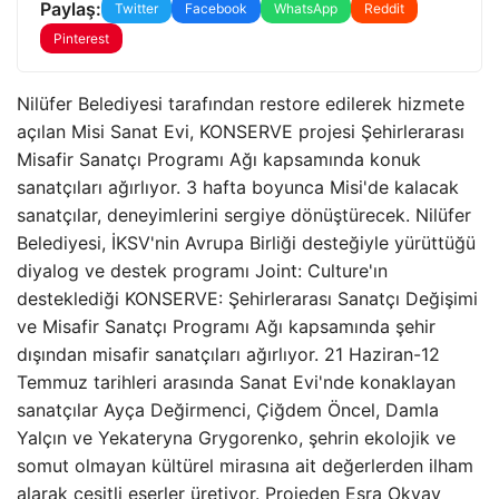
Paylaş:
Twitter
Facebook
WhatsApp
Reddit
Pinterest
Nilüfer Belediyesi tarafından restore edilerek hizmete
açılan Misi Sanat Evi, KONSERVE projesi Şehirlerarası
Misafir Sanatçı Programı Ağı kapsamında konuk
sanatçıları ağırlıyor. 3 hafta boyunca Misi'de kalacak
sanatçılar, deneyimlerini sergiye dönüştürecek. Nilüfer
Belediyesi, İKSV'nin Avrupa Birliği desteğiyle yürüttüğü
diyalog ve destek programı Joint: Culture'ın
desteklediği KONSERVE: Şehirlerarası Sanatçı Değişimi
ve Misafir Sanatçı Programı Ağı kapsamında şehir
dışından misafir sanatçıları ağırlıyor. 21 Haziran-12
Temmuz tarihleri ​​arasında Sanat Evi'nde konaklayan
sanatçılar Ayça Değirmenci, Çiğdem Öncel, Damla
Yalçın ve Yekateryna Grygorenko, şehrin ekolojik ve
somut olmayan kültürel mirasına ait değerlerden ilham
alarak çeşitli eserler üretiyor. Projeden Esra Okyay