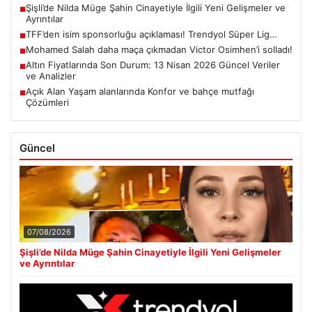
Şişli’de Nilda Müge Şahin Cinayetiyle İlgili Yeni Gelişmeler ve
■
Ayrıntılar
TFF’den isim sponsorluğu açıklaması! Trendyol Süper Lig…
■
Mohamed Salah daha maça çıkmadan Victor Osimhen’i solladı!
■
Altın Fiyatlarında Son Durum: 13 Nisan 2026 Güncel Veriler
■
ve Analizler
Açık Alan Yaşam alanlarında Konfor ve bahçe mutfağı
■
Çözümleri
Güncel
07/08/2026
Şişli’de Nilda Müge Şahin Cinayetiyle İlgili Yeni Gelişmeler
ve Ayrıntılar