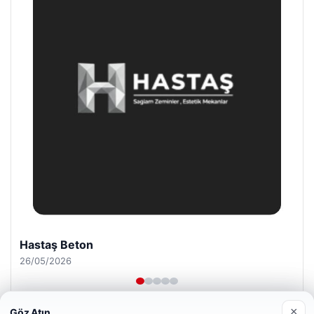
Enes Kaplan Avukatlık Bürosu
28/04/2026
×
Göz Atın