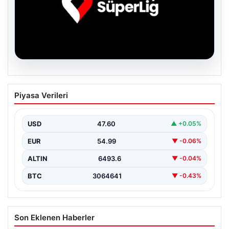
06.08.2026
TFF’den isim sponsorluğu açıklaması!
Piyasa Verileri
Trendyol Süper Lig…
USD
47.60
▲ +0.05%
EUR
54.99
▼ -0.06%
ALTIN
6493.6
▼ -0.04%
BTC
3064641
▼ -0.43%
Son Eklenen Haberler