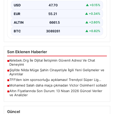
kadının hayatını kaybetmesine neden olan trajik
USD
47.70
▲ +0.15%
cinayet…
EUR
55.21
▲ +0.34%
ALTIN
6661.5
▲ +2.60%
BTC
3089261
▲ +0.82%
Son Eklenen Haberler
Kelebek.Org İle Dijital İletişimin Güvenli Adresi Ve Chat
■
Deneyimi
Şişli’de Nilda Müge Şahin Cinayetiyle İlgili Yeni Gelişmeler ve
■
Ayrıntılar
TFF’den isim sponsorluğu açıklaması! Trendyol Süper Lig…
■
Mohamed Salah daha maça çıkmadan Victor Osimhen’i solladı!
■
Altın Fiyatlarında Son Durum: 13 Nisan 2026 Güncel Veriler
■
ve Analizler
Güncel