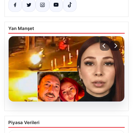
Yan Manşet
07.08.2026
Şişli’de Nilda Müge Şahin Cinayetiyle
Piyasa Verileri
İlgili Yeni Gelişmeler ve Ayrıntılar
İstanbul’un Şişli ilçesinde gerçekleşen ve genç bir