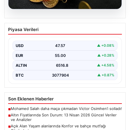
04.08.2026
Altın Fiyatlarında Son Durum: 13 Nisan
Piyasa Verileri
2026 Güncel Veriler ve Analizler
Altın piyasalarında 13 Nisan 2026 itibarıyla yaşanan
gelişmeler yatırımcıların gündeminde önemli yer
USD
47.57
▲ +0.08%
tutuyor. ABD…
EUR
55.00
▲ +0.28%
ALTIN
6516.8
▲ +4.58%
BTC
3077904
▲ +0.87%
Son Eklenen Haberler
Mohamed Salah daha maça çıkmadan Victor Osimhen’i solladı!
■
Altın Fiyatlarında Son Durum: 13 Nisan 2026 Güncel Veriler
■
ve Analizler
Açık Alan Yaşam alanlarında Konfor ve bahçe mutfağı
■