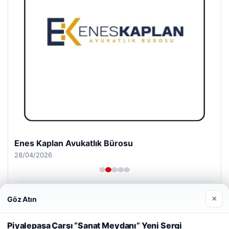
Enes Kaplan Avukatlık Bürosu
28/04/2026
×
Göz Atın
Web sitemizi nasıl kullandığınızı daha iyi anlayabilmek,
deneyiminizi kişiselleştirmek ve geliştirmek amacıyla çerezler
Piyalepaşa Çarşı “Sanat Meydanı” Yeni Sergi
kullanıyoruz.
Çerez Politikamız