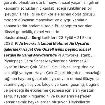
görüntü olmaktan öte bir şeydir; içsel yaşamla ilgili en
kapsamlı sonuçların çıkarılabileceği ruhbilimsel bir
işlevdir.” Tinselliği ile birlikte ele alınan doğa görüşü,
modern dünyanın maneviyat ve duygu kapılarını
sonuna kadar aralamaktadır. Bu sebepten var olan
düşsel gerçeklik, öznel verilerle
oluşturulmuştur.
Sergi tarihleri
: 23 Eylül – 21 Ekim
2023
Pi Artworks Istanbul Mehmet Ali Uysal’ın
galerideki Hayat Çok Güzel! isimli beşinci kişisel
sergisi ile Sanat Meydanı’nda
Pi Artworks İstanbul,
Piyalepaşa Çarşı Sanat Meydanı’nda Mehmet Ali
Uysal’ın Hayat Çok Güzel! isimli kişisel sergisine ev
sahipliği yapıyor. Hayat Çok Güzel! birçok olumsuzluğa
rağmen hayatın güzel olmaya devam etmesi illüzyonu
üzerine yoğunlaşıyor. İzleyiciye kendi geçmişi, bugünü
ve geleceği ile etkileşime geçmesi için alan yaratan
sergi, hayatın kırılganlığını ve kusurlarını keşfeden
karışık teknik heykellerden oluşuyor. Heykellerde