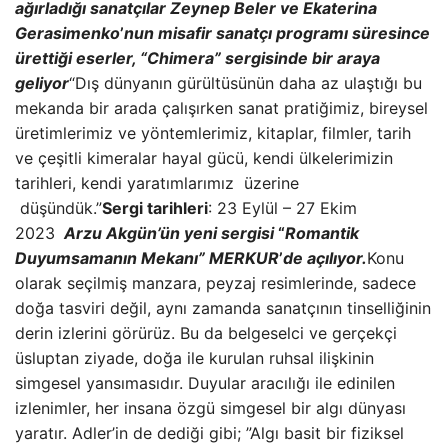
ağırladığı sanatçılar Zeynep Beler ve Ekaterina
Gerasimenko
’
nun misafir sanatçı programı süresince
ürettiği eserler, “Chimera” sergisinde bir araya
geliyor
“Dış dünyanın gürültüsünün daha az ulaştığı bu
mekanda bir arada çalışırken sanat pratiğimiz, bireysel
üretimlerimiz ve yöntemlerimiz, kitaplar, filmler, tarih
ve çeşitli kimeralar hayal gücü, kendi ülkelerimizin
tarihleri, kendi yaratımlarımız üzerine
düşündük.”
Sergi tarihleri
: 23 Eylül – 27 Ekim
2023
Arzu Akgün’ün yeni sergisi
“
Romantik
Duyumsamanın Mekanı” MERKUR
’
de açılıyor.
Konu
olarak seçilmiş manzara, peyzaj resimlerinde, sadece
doğa tasviri değil, aynı zamanda sanatçının tinselliğinin
derin izlerini görürüz. Bu da belgeselci ve gerçekçi
üsluptan ziyade, doğa ile kurulan ruhsal ilişkinin
simgesel yansımasıdır. Duyular aracılığı ile edinilen
izlenimler, her insana özgü simgesel bir algı dünyası
yaratır. Adler’in de dediği gibi; ”Algı basit bir fiziksel