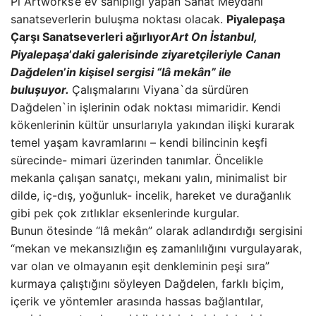
Pi Artworks’e ev sahipliği yapan Sanat Meydanı
sanatseverlerin buluşma noktası olacak.
Piyalepaşa
Çarşı Sanatseverleri ağırlıyor
Art On İstanbul,
Piyalepaşa
’
daki galerisinde ziyaretçileriyle Canan
Dağdelen
’
in kişisel sergisi “lâ mekân” ile
buluşuyor.
Çalışmalarını Viyana`da sürdüren
Dağdelen`in işlerinin odak noktası mimaridir. Kendi
kökenlerinin kültür unsurlarıyla yakından ilişki kurarak
temel yaşam kavramlarını – kendi bilincinin keşfi
sürecinde- mimari üzerinden tanımlar. Öncelikle
mekanla çalışan sanatçı, mekanı yalın, minimalist bir
dilde, iç-dış, yoğunluk- incelik, hareket ve durağanlık
gibi pek çok zıtlıklar eksenlerinde kurgular.
Bunun ötesinde “lâ mekân” olarak adlandırdığı sergisini
“mekan ve mekansızlığın eş zamanlılığını vurgulayarak,
var olan ve olmayanın eşit denkleminin peşi sıra”
kurmaya çalıştığını söyleyen Dağdelen, farklı biçim,
içerik ve yöntemler arasında hassas bağlantılar,