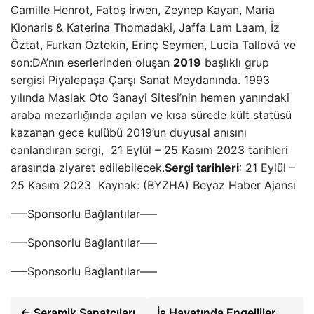
Camille Henrot, Fatoş İrwen, Zeynep Kayan, Maria
Klonaris & Katerina Thomadaki, Jaffa Lam Laam, İz
Öztat, Furkan Öztekin, Erinç Seymen, Lucia Tallová ve
son:DA’nın eserlerinden oluşan
2019
başlıklı grup
sergisi Piyalepaşa Çarşı Sanat Meydanında. 1993
yılında Maslak Oto Sanayi Sitesi’nin hemen yanındaki
araba mezarlığında açılan ve kısa sürede kült statüsü
kazanan gece kulübü 2019’un duyusal anısını
canlandıran sergi, 21 Eylül – 25 Kasım 2023 tarihleri
arasında ziyaret edilebilecek.
Sergi tarihleri
: 21 Eylül –
25 Kasım 2023 Kaynak: (BYZHA) Beyaz Haber Ajansı
—–Sponsorlu Bağlantılar—–
—–Sponsorlu Bağlantılar—–
—–Sponsorlu Bağlantılar—–
← Seramik Sanatçıları
İş Hayatında Engelliler