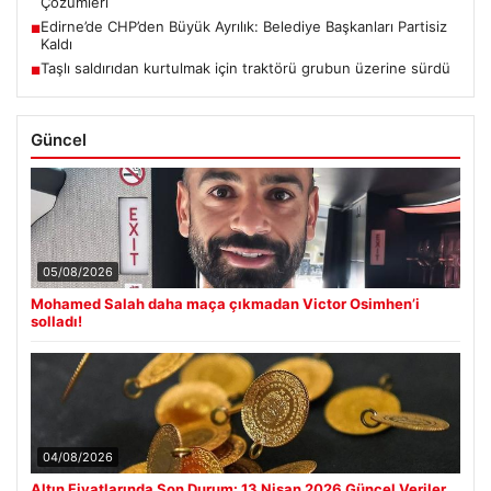
Çözümleri
Edirne’de CHP’den Büyük Ayrılık: Belediye Başkanları Partisiz
■
Kaldı
Taşlı saldırıdan kurtulmak için traktörü grubun üzerine sürdü
■
Güncel
05/08/2026
Mohamed Salah daha maça çıkmadan Victor Osimhen’i
solladı!
04/08/2026
Altın Fiyatlarında Son Durum: 13 Nisan 2026 Güncel Veriler