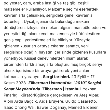
polyester, cam, araba lastiği ve taş gibi çeşitli
malzemeler kullanılıyor. Malzeme seçimi eserlerdeki
kavramlarla çelişirken, sergideki genel kavramla
bütünleşir. Uysal, içerisinde bulunduğu mekanı
dönüştüren, izleyicinin mekan algısını manipüle eden ve
yerleştirildiği alanı kendi malzemesiyle bütünleştiren
geniş çaplı yerleştirmeleri ile biliniyor. Yüzeyde
gizlenen kusurları ortaya çıkaran sanatçı, yeni
sergisinde odağını hayatın içerisinde gizlenen kusurlara
yöneltiyor. Kişisel deneyimlerden ilham alarak
birbirinden farklı amaçlarla oluşturulmuş birçok seriyi
ahenk içerisinde bir araya getirerek yeni anlam
katmanları yaratıyor.
Sergi tarihleri
: 23 Eylül – 17
Kasım 2023
Zilberman I İstanbul’da “2019” Sergisi
Sanat Meydanı’nda
Zilberman | Istanbul
, Yekhan
Pınarlıgil küratörlüğünde gerçekleşen ve Ateş Alpar,
Alpin Arda Bağcık, Aïda Bruyère, Guido Casaretto,
Isaac Chong Wai, Bawer Doğanay, Memed Erdener,