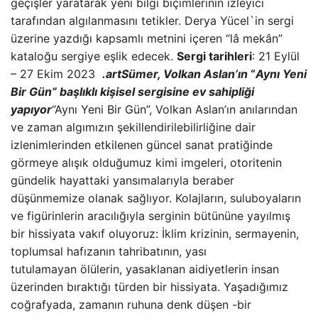
geçişler yaratarak yeni bilgi biçimlerinin izleyici
tarafından algılanmasını tetikler. Derya Yücel`in sergi
üzerine yazdığı kapsamlı metnini içeren “lâ mekân”
kataloğu sergiye eşlik edecek.
Sergi tarihleri
: 21 Eylül
– 27 Ekim 2023
.artSümer, Volkan Aslan’ın
“
Aynı Yeni
Bir Gün” başlıklı kişisel sergisine ev sahipliği
yapıyor
“Aynı Yeni Bir Gün”, Volkan Aslan’ın anılarından
ve zaman algımızın şekillendirilebilirliğine dair
izlenimlerinden etkilenen güncel sanat pratiğinde
görmeye alışık olduğumuz kimi imgeleri, otoritenin
gündelik hayattaki yansımalarıyla beraber
düşünmemize olanak sağlıyor. Kolajların, suluboyaların
ve figürinlerin aracılığıyla serginin bütününe yayılmış
bir hissiyata vakıf oluyoruz: İklim krizinin, sermayenin,
toplumsal hafızanın tahribatının, yası
tutulamayan ölülerin, yasaklanan aidiyetlerin insan
üzerinden bıraktığı türden bir hissiyata. Yaşadığımız
coğrafyada, zamanın ruhuna denk düşen -bir