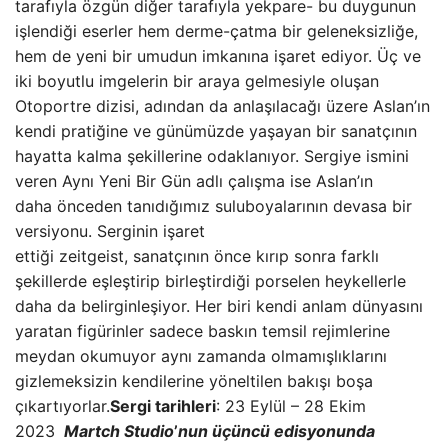
tarafıyla özgün diğer tarafıyla yekpare- bu duygunun
işlendiği eserler hem derme-çatma bir geleneksizliğe,
hem de yeni bir umudun imkanına işaret ediyor. Üç ve
iki boyutlu imgelerin bir araya gelmesiyle oluşan
Otoportre dizisi, adından da anlaşılacağı üzere Aslan’ın
kendi pratiğine ve günümüzde yaşayan bir sanatçının
hayatta kalma şekillerine odaklanıyor. Sergiye ismini
veren Aynı Yeni Bir Gün adlı çalışma ise Aslan’ın
daha önceden tanıdığımız suluboyalarının devasa bir
versiyonu. Serginin işaret
ettiği zeitgeist, sanatçının önce kırıp sonra farklı
şekillerde eşleştirip birleştirdiği porselen heykellerle
daha da belirginleşiyor. Her biri kendi anlam dünyasını
yaratan figürinler sadece baskın temsil rejimlerine
meydan okumuyor aynı zamanda olmamışlıklarını
gizlemeksizin kendilerine yöneltilen bakışı boşa
çıkartıyorlar.
Sergi tarihleri
: 23 Eylül – 28 Ekim
2023
Martch Studio
’
nun üçüncü edisyonunda