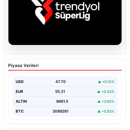
06.08.2026
TFF’den isim sponsorluğu açıklaması!
Piyasa Verileri
Trendyol Süper Lig…
USD
47.70
▲ +0.15%
EUR
55.21
▲ +0.34%
ALTIN
6661.5
▲ +2.60%
BTC
3089261
▲ +0.82%