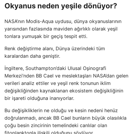
Okyanus neden yeşile dönüyor?
NASA’nın Modis-Aqua uydusu, dünya okyanuslarının
yarısından fazlasında maviden ağırlıklı olarak yeşil
tonlara yumuşak bir geçiş tespit etti.
Renk değiştirme alanı, Dünya üzerindeki tüm
karalardan daha geniştir.
İngiltere, Southampton’daki Ulusal Oşinografi
Merkezi’nden BB Cael ve meslektaşları NASA’dan gelen
verileri analiz ettiler ve yeşil renk tonunun iklim
değişikliğinden kaynaklanan ekosistem değişikliğinin
bir işareti olduğuna inanıyorlar.
Bu değişikliklerin ne olduğu ve kesin nedeni henüz
doğrulanmadı, ancak BB Cael bunların büyük olasılıkla
çoğu besin zincirinin temelindeki canlılar olan
fitoplanktonla ilişkili olduğunu söylüyor.