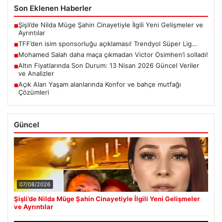
Son Eklenen Haberler
Şişli’de Nilda Müge Şahin Cinayetiyle İlgili Yeni Gelişmeler ve
■
Ayrıntılar
TFF’den isim sponsorluğu açıklaması! Trendyol Süper Lig…
■
Mohamed Salah daha maça çıkmadan Victor Osimhen’i solladı!
■
Altın Fiyatlarında Son Durum: 13 Nisan 2026 Güncel Veriler
■
ve Analizler
Açık Alan Yaşam alanlarında Konfor ve bahçe mutfağı
■
Çözümleri
Güncel
07/08/2026
Şişli’de Nilda Müge Şahin Cinayetiyle İlgili Yeni Gelişmeler
ve Ayrıntılar