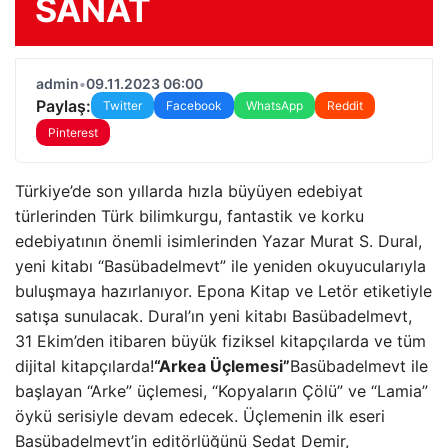
SANAT
admin
•
09.11.2023 06:00
Paylaş:
Twitter
Facebook
WhatsApp
Reddit
Pinterest
Türkiye’de son yıllarda hızla büyüyen edebiyat
türlerinden Türk bilimkurgu, fantastik ve korku
edebiyatının önemli isimlerinden Yazar Murat S. Dural,
yeni kitabı “Basübadelmevt” ile yeniden okuyucularıyla
buluşmaya hazırlanıyor. Epona Kitap ve Letör etiketiyle
satışa sunulacak. Dural’ın yeni kitabı Basübadelmevt,
31 Ekim’den itibaren büyük fiziksel kitapçılarda ve tüm
dijital kitapçılarda!
“Arkea Üçlemesi”
Basübadelmevt ile
başlayan “Arke” üçlemesi, “Kopyaların Çölü” ve “Lamia”
öykü serisiyle devam edecek. Üçlemenin ilk eseri
Basübadelmevt’in editörlüğünü Sedat Demir,