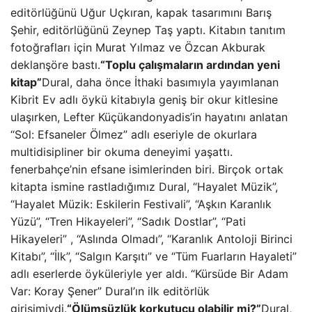
editörlüğünü Uğur Uçkıran, kapak tasarımını Barış
Şehir, editörlüğünü Zeynep Taş yaptı. Kitabın tanıtım
fotoğrafları için Murat Yılmaz ve Özcan Akburak
deklanşöre bastı.
“Toplu çalışmaların ardından yeni
kitap”
Dural, daha önce İthaki basımıyla yayımlanan
Kibrit Ev adlı öykü kitabıyla geniş bir okur kitlesine
ulaşırken, Lefter Küçükandonyadis’in hayatını anlatan
“Sol: Efsaneler Ölmez” adlı eseriyle de okurlara
multidisipliner bir okuma deneyimi yaşattı.
fenerbahçe’nin efsane isimlerinden biri. Birçok ortak
kitapta ismine rastladığımız Dural, “Hayalet Müzik”,
“Hayalet Müzik: Eskilerin Festivali”, “Aşkın Karanlık
Yüzü”, “Tren Hikayeleri”, “Sadık Dostlar”, “Pati
Hikayeleri” , “Aslında Olmadı”, “Karanlık Antoloji Birinci
Kitabı”, “İlk”, “Salgın Karşıtı” ve “Tüm Fuarların Hayaleti”
adlı eserlerde öyküleriyle yer aldı. “Kürsüde Bir Adam
Var: Koray Şener” Dural’ın ilk editörlük
girişimiydi.
“Ölümsüzlük korkutucu olabilir mi?”
Dural,