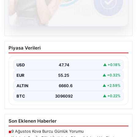
08.08.2026
Kelebek.Org İle Dijital İletişimin Güvenli
Piyasa Verileri
Adresi Ve Chat Deneyimi
İnternet ortamında insanların güvenli bir tarzda iletişim
sağlaması büyük bir önem barındırmaktadır.
USD
47.74
▲ +0.18%
Günümüzde birçok…
EUR
55.25
▲ +0.32%
ALTIN
6660.6
▲ +2.59%
BTC
3096092
▲ +0.22%
Son Eklenen Haberler
9 Ağustos Kova Burcu Günlük Yorumu
■