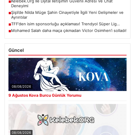
Kelebek.Org İle Dijital İletişimin Güvenli Adresi Ve Chat
■
Deneyimi
Şişli’de Nilda Müge Şahin Cinayetiyle İlgili Yeni Gelişmeler ve
■
Ayrıntılar
TFF’den isim sponsorluğu açıklaması! Trendyol Süper Lig…
■
Mohamed Salah daha maça çıkmadan Victor Osimhen’i solladı!
■
Güncel
08/08/2026
9 Ağustos Kova Burcu Günlük Yorumu
08/08/2026