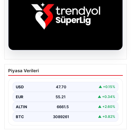
06.08.2026
TFF’den isim sponsorluğu açıklaması!
Piyasa Verileri
Trendyol Süper Lig…
USD
47.70
▲ +0.15%
EUR
55.21
▲ +0.34%
ALTIN
6661.5
▲ +2.60%
BTC
3089261
▲ +0.82%