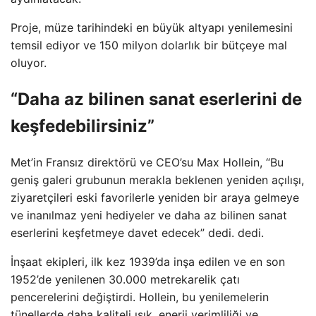
Proje, müze tarihindeki en büyük altyapı yenilemesini
temsil ediyor ve 150 milyon dolarlık bir bütçeye mal
oluyor.
“Daha az bilinen sanat eserlerini de
keşfedebilirsiniz”
Met’in Fransız direktörü ve CEO’su Max Hollein, “Bu
geniş galeri grubunun merakla beklenen yeniden açılışı,
ziyaretçileri eski favorilerle yeniden bir araya gelmeye
ve inanılmaz yeni hediyeler ve daha az bilinen sanat
eserlerini keşfetmeye davet edecek” dedi. dedi.
İnşaat ekipleri, ilk kez 1939’da inşa edilen ve en son
1952’de yenilenen 30.000 metrekarelik çatı
pencerelerini değiştirdi. Hollein, bu yenilemelerin
tünellerde daha kaliteli ışık, enerji verimliliği ve