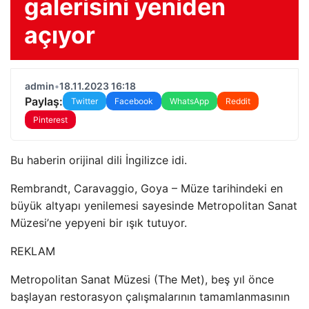
galerisini yeniden
açıyor
admin
•
18.11.2023 16:18
Paylaş:
Twitter
Facebook
WhatsApp
Reddit
Pinterest
Bu haberin orijinal dili İngilizce idi.
Rembrandt, Caravaggio, Goya – Müze tarihindeki en
büyük altyapı yenilemesi sayesinde Metropolitan Sanat
Müzesi’ne yepyeni bir ışık tutuyor.
REKLAM
Metropolitan Sanat Müzesi (The Met), beş yıl önce
başlayan restorasyon çalışmalarının tamamlanmasının