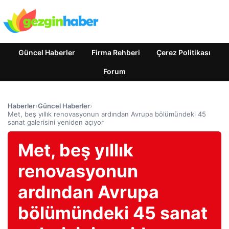
Güncel Haberler
Firma Rehberi
Çerez Politikası
Forum
Haberler
›
Güncel Haberler
›
Met, beş yıllık renovasyonun ardından Avrupa bölümündeki 45
sanat galerisini yeniden açıyor
Met, beş yıllık
renovasyonun
ardından Avrupa
bölümündeki 45 sanat