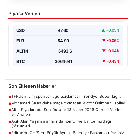
05.08.2026
Mohamed Salah daha maça çıkmadan
Piyasa Verileri
Victor Osimhen’i solladı!
USD
47.60
▲ +0.05%
EUR
54.99
▼ -0.06%
ALTIN
6493.6
▼ -0.04%
BTC
3064641
▼ -0.43%
Son Eklenen Haberler
TFF’den isim sponsorluğu açıklaması! Trendyol Süper Lig…
■
Mohamed Salah daha maça çıkmadan Victor Osimhen’i solladı!
■
Altın Fiyatlarında Son Durum: 13 Nisan 2026 Güncel Veriler
■
ve Analizler
Açık Alan Yaşam alanlarında Konfor ve bahçe mutfağı
■
Çözümleri
Edirne’de CHP’den Büyük Ayrılık: Belediye Başkanları Partisiz
■