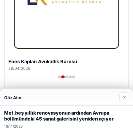
Enes Kaplan Avukatlık Bürosu
28/04/2026
×
Göz Atın
Web sitemizi nasıl kullandığınızı daha iyi anlayabilmek,
deneyiminizi kişiselleştirmek ve geliştirmek amacıyla çerezler
Met, beş yıllık renovasyonun ardından Avrupa
kullanıyoruz.
Çerez Politikamız
© 2026 Gezgin Haber – Güncel Haberler
bölümündeki 45 sanat galerisini yeniden açıyor
Reddet
Kabul Et
lemagrup.com.tr
18/11/2023
tcio