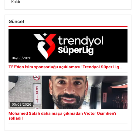
Kaldı
Güncel
06/08/2026
TFF’den isim sponsorluğu açıklaması! Trendyol Süper Lig…
05/08/2026
Mohamed Salah daha maça çıkmadan Victor Osimhen’i
solladı!