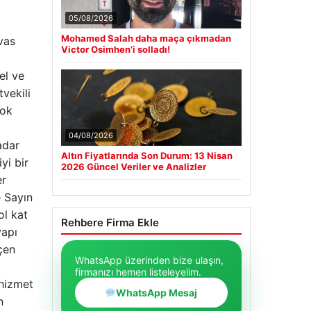
05/08/2026
Mohamed Salah daha maça çıkmadan
vas
Victor Osimhen’i solladı!
el ve
tvekili
çok
04/08/2026
adar
Altın Fiyatlarında Son Durum: 13 Nisan
yi bir
2026 Güncel Veriler ve Analizler
er
e Sayın
ol kat
Rehbere Firma Ekle
yapı
çen
WhatsApp üzerinden bize ulaşın,
firmanızı hemen listeleyelim.
 hizmet
WhatsApp Mesaj
n