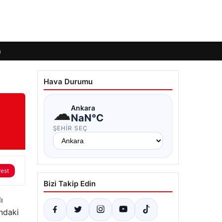
m
Hava Durumu
☁
Ankara
NaN°C
ŞEHIR SEÇ
rest
Bizi Takip Edin
ı
’ndaki