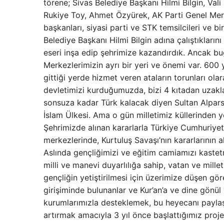
törene; Sivas Belediye Başkanı Hilmi Bilgin, Val
Rukiye Toy, Ahmet Özyürek, AK Parti Genel Mer
başkanları, siyasi parti ve STK temsilcileri ve b
Belediye Başkanı Hilmi Bilgin adına çalıştıkların
eseri inşa edip şehrimize kazandırdık. Ancak bu
Merkezlerimizin ayrı bir yeri ve önemi var. 600 y
gittiği yerde hizmet veren ataların torunları o
devletimizi kurduğumuzda, bizi 4 kıtadan uzaklaş
sonsuza kadar Türk kalacak diyen Sultan Alparsla
İslam Ülkesi. Ama o gün milletimiz küllerinden 
Şehrimizde alınan kararlarla Türkiye Cumhuriyeti’
merkezlerinde, Kurtuluş Savaşı’nın kararlarının
Aslında gençliğimizi ve eğitim camiamızı kastetm
milli ve manevi duyarlılığa sahip, vatan ve mille
gençliğin yetiştirilmesi için üzerimize düşen g
girişiminde bulunanlar ve Kur’an’a ve dine gönül v
kurumlarımızla desteklemek, bu heyecanı payla
artırmak amacıyla 3 yıl önce başlattığımız proj