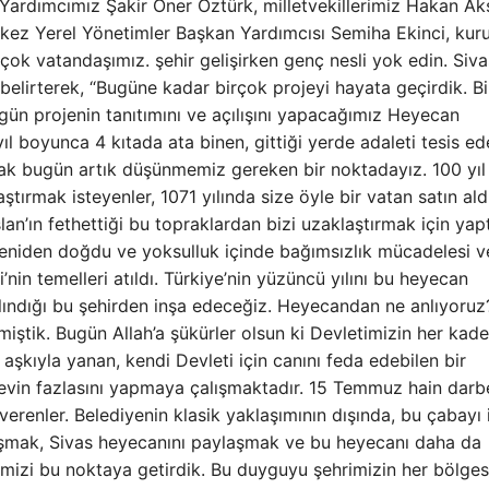
i Yardımcımız Şakir Öner Öztürk, milletvekillerimiz Hakan Ak
kez Yerel Yönetimler Başkan Yardımcısı Semiha Ekinci, ku
irçok vatandaşımız. şehir gelişirken genç nesli yok edin. Siva
ı belirterek, “Bugüne kadar birçok projeyi hayata geçirdik. B
gün projenin tanıtımını ve açılışını yapacağımız Heyecan
ıl boyunca 4 kıtada ata binen, gittiği yerde adaleti tesis ed
larak bugün artık düşünmemiz gereken bir noktadayız. 100 yı
tırmak isteyenler, 1071 yılında size öyle bir vatan satın ald
n’ın fethettiği bu topraklardan bizi uzaklaştırmak için yaptı
yeniden doğdu ve yoksulluk içinde bağımsızlık mücadelesi ve
nin temelleri atıldı. Türkiye’nin yüzüncü yılını bu heyecan
 alındığı bu şehirden inşa edeceğiz. Heyecandan ne anlıyoruz
iştik. Bugün Allah’a şükürler olsun ki Devletimizin her kad
t aşkıyla yanan, kendi Devleti için canını feda edebilen bir
örevin fazlasını yapmaya çalışmaktadır. 15 Temmuz hain darb
erenler. Belediyenin klasik yaklaşımının dışında, bu çabayı il
şmak, Sivas heyecanını paylaşmak ve bu heyecanı daha da
emizi bu noktaya getirdik. Bu duyguyu şehrimizin her bölges