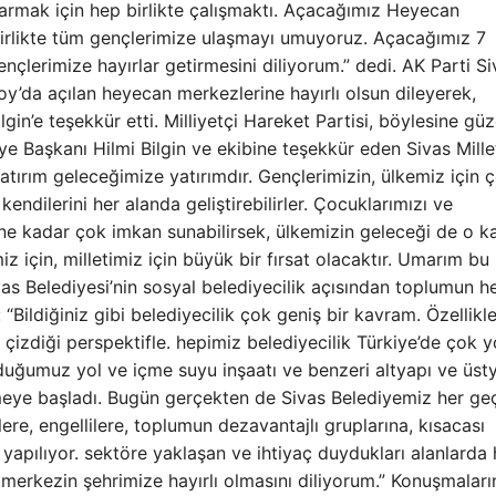
şarmak için hep birlikte çalışmaktı. Açacağımız Heyecan
 birlikte tüm gençlerimize ulaşmayı umuyoruz. Açacağımız 7
çlerimize hayırlar getirmesini diliyorum.” dedi. AK Parti Si
oy’da açılan heyecan merkezlerine hayırlı olsun dileyerek,
gin’e teşekkür etti. Milliyetçi Hareket Partisi, böylesine güz
iye Başkanı Hilmi Bilgin ve ekibine teşekkür eden Sivas Mille
tırım geleceğimize yatırımdır. Gençlerimizin, ülkemiz için 
ndilerini her alanda geliştirebilirler. Çocuklarımızı ve
ra ne kadar çok imkan sunabilirsek, ülkemizin geleceği de o k
 için, milletimiz için büyük bir fırsat olacaktır. Umarım bu i
ivas Belediyesi’nin sosyal belediyecilik açısından toplumun h
 “Bildiğiniz gibi belediyecilik çok geniş bir kavram. Özellikl
zdiği perspektifle. hepimiz belediyecilik Türkiye’de çok y
lunduğumuz yol ve içme suyu inşaatı ve benzeri altyapı ve üst
meye başladı. Bugün gerçekten de Sivas Belediyemiz her ge
lere, engellilere, toplumun dezavantajlı gruplarına, kısacası
apılıyor. sektöre yaklaşan ve ihtiyaç duydukları alanlarda
merkezin şehrimize hayırlı olmasını diliyorum.” Konuşmaları