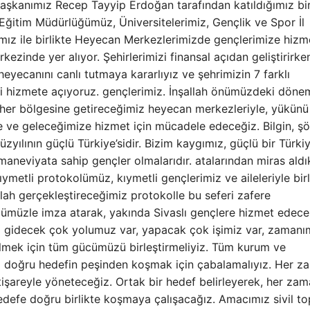
şkanımız Recep Tayyip Erdoğan tarafından katıldığımız bi
i Eğitim Müdürlüğümüz, Üniversitelerimiz, Gençlik ve Spor İl
ımız ile birlikte Heyecan Merkezlerimizde gençlerimize hizm
ezinde yer alıyor. Şehirlerimizi finansal açıdan geliştirirke
yecanını canlı tutmaya kararlıyız ve şehrimizin 7 farklı
 hizmete açıyoruz. gençlerimiz. İnşallah önümüzdeki dön
, her bölgesine getireceğimiz heyecan merkezleriyle, yükünü
e ve geleceğimize hizmet için mücadele edeceğiz. Bilgin, şö
zyılının güçlü Türkiye’sidir. Bizim kaygımız, güçlü bir Türki
maneviyata sahip gençler olmalarıdır. atalarından miras aldık
ymetli protokolümüz, kıymetli gençlerimiz ve aileleriyle birl
lah gerçekleştireceğimiz protokolle bu seferi zafere
ğümüzle imza atarak, yakında Sivaslı gençlere hizmet edec
 gidecek çok yolumuz var, yapacak çok işimiz var, zamanı
lmek için tüm gücümüzü birleştirmeliyiz. Tüm kurum ve
miz doğru hedefin peşinden koşmak için çabalamalıyız. Her 
istişareyle yöneteceğiz. Ortak bir hedef belirleyerek, her za
 hedefe doğru birlikte koşmaya çalışacağız. Amacımız sivil t