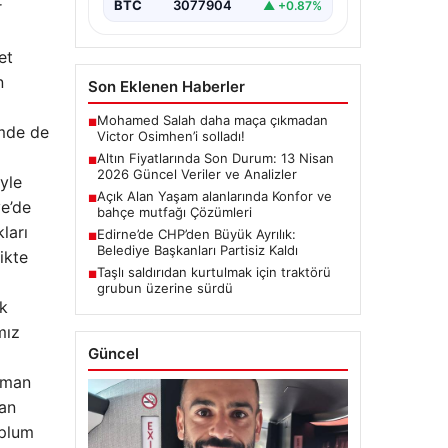
r
BTC
3077904
▲ +0.87%
et
n
Son Eklenen Haberler
Mohamed Salah daha maça çıkmadan
■
emde de
Victor Osimhen’i solladı!
Altın Fiyatlarında Son Durum: 13 Nisan
■
2026 Güncel Veriler ve Analizler
yle
Açık Alan Yaşam alanlarında Konfor ve
■
ye’de
bahçe mutfağı Çözümleri
ları
Edirne’de CHP’den Büyük Ayrılık:
■
Belediye Başkanları Partisiz Kaldı
ikte
Taşlı saldırıdan kurtulmak için traktörü
■
grubun üzerine sürdü
ek
mız
Güncel
zaman
man
oplum