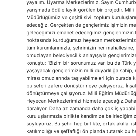
yayalım. Uyarma Merkezlerimiz, Sayın Cumhurba
yarışmada ödüle layık görülen bir projedir. Mill
Müdürlüğümüz ve çeşitli sivil toplum kuruluşlar
edeceğiz. Gerçekten de gençlerimiz işimizin merk
geleceğimizi emanet edeceğimiz gençlerimizin he
noktasında kurduğumuz heyecan merkezlerimizi
tüm kurumlarımızla, şehrimizin her mahallesine
omuzlayan belediyecilik anlayışıyla gençlerimiz
konuştu: “Bizim bir sorunumuz var, bu da Türk yü
yaşayacak gençlerimizin milli duyarlılığa sahip, 
mirası omuzlarında taşıyabilmeleri için burada kı
bu seferi zafere dönüştürmeye çalışıyoruz. İnşal
dönüştürmeye çalışıyoruz. Milli Eğitim Müdürlü
Heyecan Merkezlerimizi hizmete açacağız.Daha
daralıyor. Daha az zamanda daha çok iş yapabi
kuruluşlarımızla birlikte kendimize belirlediği
söylüyoruz. Bu şehri hep birlikte, ortak akılla, 
katılımcılığı ve şeffaflığı ön planda tutarak bu