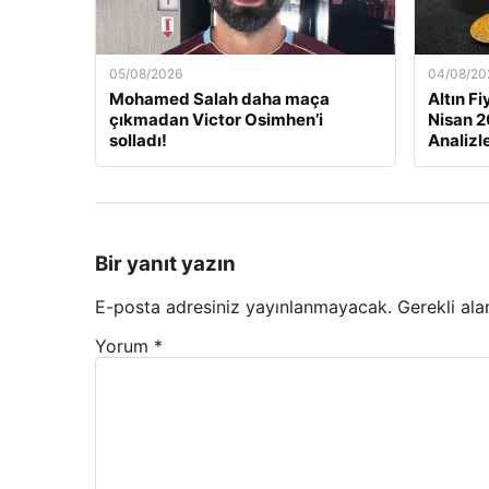
05/08/2026
04/08/20
Mohamed Salah daha maça
Altın F
çıkmadan Victor Osimhen’i
Nisan 2
solladı!
Analizl
Bir yanıt yazın
E-posta adresiniz yayınlanmayacak.
Gerekli ala
Yorum
*