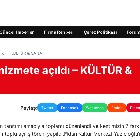
Güncel Haberler
Firma Rehberi
Çerez Politikası
Foru
çıldı – KÜLTÜR & SANAT
hizmete açıldı – KÜLTÜR &
Paylaş:
Twitter
Facebook
WhatsApp
Reddit
Pinte
ıtımı amacıyla toplantı düzenlendi ve kentimizin 7 farkl
toplu açılış töreni yapıldı.Fidan Kültür Merkezi Yazıcıoğlu