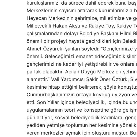
kuruluşlarımızı da sürece dahil ederek bunu ba
Merkezlerinin sayısını artırarak kurumlarımızla
Heyecan Merkezinin şehrimize, milletimize ve gen
Milletvekili Hakan Aksu ve Rukiye Toy, Rukiye T
çalışmalarından dolayı Belediye Başkanı Hilmi Bil
önemli bir projeyi hayata geçirdikleri için Beled
Ahmet Özyürek, şunları söyledi: “Gençlerimize ya
önemli. Geleceğimizi emanet edeceğimiz kişiler ke
gençlerimizi ne kadar iyi yetiştirebilir ve onla
parlak olacaktır. Açılan Duygu Merkezleri şehrimiz
alamettir.” Vali Yardımcısı Şakir Öner Öztürk, S
kesimine hitap ettiğini belirterek, şöyle konuştu:
Cumhurbaşkanımızın ortaya koyduğu vizyon ve çi
etti. Son Yıllar içinde belediyecilik, içinde bu
uygulamalarının teori ve konseptine göre geliş
gün artıyor, sosyal belediyecilik kadınlara, genç
yediden yetmişe toplumun her kesimine yönelik y
veren merkezler açmak için oluşturulmuştur. Bu 