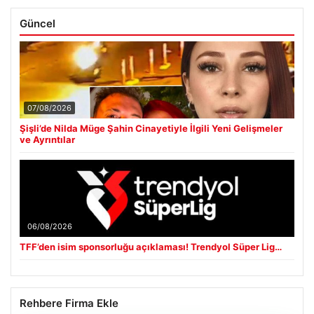
Güncel
07/08/2026
Şişli’de Nilda Müge Şahin Cinayetiyle İlgili Yeni Gelişmeler
ve Ayrıntılar
06/08/2026
TFF’den isim sponsorluğu açıklaması! Trendyol Süper Lig…
Rehbere Firma Ekle