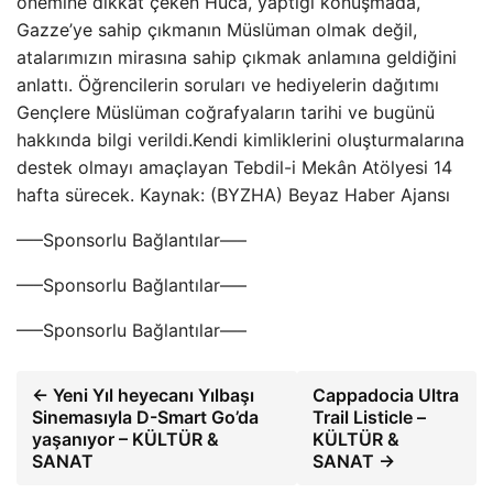
önemine dikkat çeken Huca, yaptığı konuşmada,
Gazze’ye sahip çıkmanın Müslüman olmak değil,
atalarımızın mirasına sahip çıkmak anlamına geldiğini
anlattı. Öğrencilerin soruları ve hediyelerin dağıtımı
Gençlere Müslüman coğrafyaların tarihi ve bugünü
hakkında bilgi verildi.Kendi kimliklerini oluşturmalarına
destek olmayı amaçlayan Tebdil-i Mekân Atölyesi 14
hafta sürecek. Kaynak: (BYZHA) Beyaz Haber Ajansı
—–Sponsorlu Bağlantılar—–
—–Sponsorlu Bağlantılar—–
—–Sponsorlu Bağlantılar—–
← Yeni Yıl heyecanı Yılbaşı
Cappadocia Ultra
Sinemasıyla D-Smart Go’da
Trail Listicle –
yaşanıyor – KÜLTÜR &
KÜLTÜR &
SANAT
SANAT →