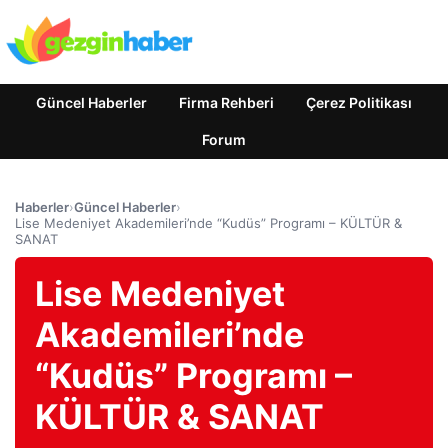
Güncel Haberler
Firma Rehberi
Çerez Politikası
Forum
Haberler
›
Güncel Haberler
›
Lise Medeniyet Akademileri’nde “Kudüs” Programı – KÜLTÜR &
SANAT
Lise Medeniyet
Akademileri’nde
“Kudüs” Programı –
KÜLTÜR & SANAT