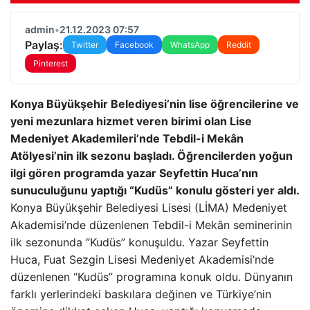
admin
•
21.12.2023 07:57
Paylaş:
Twitter
Facebook
WhatsApp
Reddit
Pinterest
Konya Büyükşehir Belediyesi’nin lise öğrencilerine ve
yeni mezunlara hizmet veren birimi olan Lise
Medeniyet Akademileri’nde Tebdil-i Mekân
Atölyesi’nin ilk sezonu başladı. Öğrencilerden yoğun
ilgi gören programda yazar Seyfettin Huca’nın
sunuculuğunu yaptığı “Kudüs” konulu gösteri yer aldı.
Konya Büyükşehir Belediyesi Lisesi (LİMA) Medeniyet
Akademisi’nde düzenlenen Tebdil-i Mekân seminerinin
ilk sezonunda “Kudüs” konuşuldu. Yazar Seyfettin
Huca, Fuat Sezgin Lisesi Medeniyet Akademisi’nde
düzenlenen “Kudüs” programına konuk oldu. Dünyanın
farklı yerlerindeki baskılara değinen ve Türkiye’nin