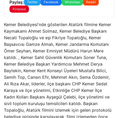
Paylaş:
Twitter
Facebook
WhatsApp
Reddit
Pinterest
Kemer Belediyesi'nde gösterilen Atatürk filmine Kemer
Kaymakamı Ahmet Solmaz, Kemer Belediye Başkanı
Necati Topaloğlu ve eşi Fikriye Topaloğlu, Kemer
Başsavcısı Gamze Almalı, Kemer Jandarma Komutanı
Ömer Seyhan, Kemer Emniyet Müdürü Harun Mere
katıldı. , Kemer Sahil Güvenlik Komutanı Soner Tuna,
Kemer Belediye Başkan Yardımcısı Mehmet Derya
Baytekin, Kemer Kent Konseyi Üyeleri Mustafa Bilici,
Semih Top, Cansın Efir, Mehmet Akın, Sema Özdemir,
Ali Rıza Akar, liderler, ilçe başkanı CHP Kemer Sedat
Karaya ve ilçe yönetimi, Etkinliğe CHP Kemer İlçe
Kadın Kolları Başkanı Ayşegül Çelebi, ilçe yönetimi ve
sivil toplum kuruluşu temsilcileri katıldı. Başkan
Topaloğlu, Atatürk filmini izlemek için gelen protokolü
belediye girişinde karşılayarak, filmi izlemeden önce