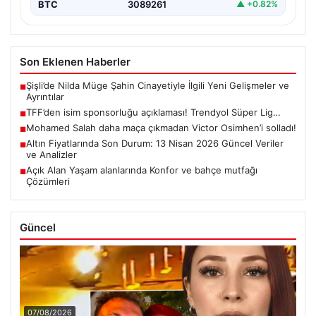
BTC
3089261
▲ +0.82%
Son Eklenen Haberler
Şişli’de Nilda Müge Şahin Cinayetiyle İlgili Yeni Gelişmeler ve
■
Ayrıntılar
TFF’den isim sponsorluğu açıklaması! Trendyol Süper Lig…
■
Mohamed Salah daha maça çıkmadan Victor Osimhen’i solladı!
■
Altın Fiyatlarında Son Durum: 13 Nisan 2026 Güncel Veriler
■
ve Analizler
Açık Alan Yaşam alanlarında Konfor ve bahçe mutfağı
■
Çözümleri
Güncel
07/08/2026