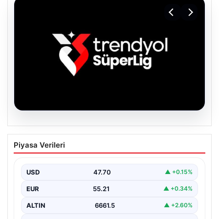
06.08.2026
TFF’den isim sponsorluğu açıklaması!
Piyasa Verileri
Trendyol Süper Lig…
USD
47.70
▲ +0.15%
EUR
55.21
▲ +0.34%
ALTIN
6661.5
▲ +2.60%