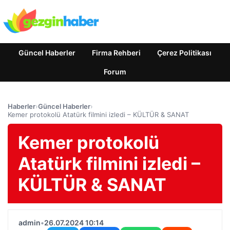
Güncel Haberler
Firma Rehberi
Çerez Politikası
Forum
Haberler
›
Güncel Haberler
›
Kemer protokolü Atatürk filmini izledi – KÜLTÜR & SANAT
Kemer protokolü
Atatürk filmini izledi –
KÜLTÜR & SANAT
admin
•
26.07.2024 10:14