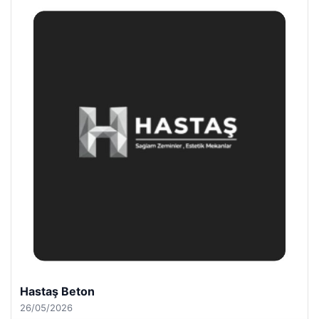
Enes Kaplan Avukatlık Bürosu
28/04/2026