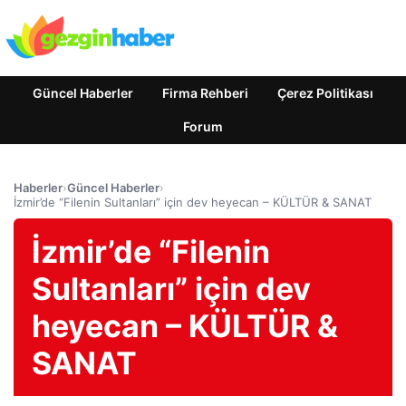
Güncel Haberler
Firma Rehberi
Çerez Politikası
Forum
Haberler
›
Güncel Haberler
›
İzmir’de “Filenin Sultanları” için dev heyecan – KÜLTÜR & SANAT
İzmir’de “Filenin
Sultanları” için dev
heyecan – KÜLTÜR &
SANAT