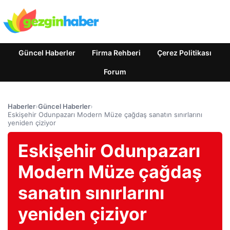
Güncel Haberler
Firma Rehberi
Çerez Politikası
Forum
Haberler
›
Güncel Haberler
›
Eskişehir Odunpazarı Modern Müze çağdaş sanatın sınırlarını
yeniden çiziyor
Eskişehir Odunpazarı
Modern Müze çağdaş
sanatın sınırlarını
yeniden çiziyor