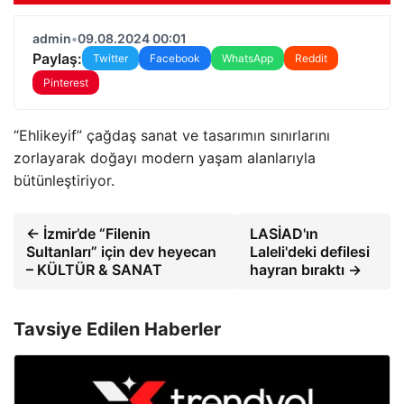
admin
•
09.08.2024 00:01
Paylaş:
Twitter
Facebook
WhatsApp
Reddit
Pinterest
“Ehlikeyif” çağdaş sanat ve tasarımın sınırlarını
zorlayarak doğayı modern yaşam alanlarıyla
bütünleştiriyor.
← İzmir’de “Filenin
LASİAD'ın
Sultanları” için dev heyecan
Laleli'deki defilesi
– KÜLTÜR & SANAT
hayran bıraktı →
Tavsiye Edilen Haberler