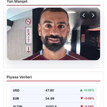
Yan Manşet
05.08.2026
Mohamed Salah daha maça çıkmadan
Piyasa Verileri
Victor Osimhen’i solladı!
USD
47.60
▲ +0.05%
EUR
54.99
▼ -0.06%
ALTIN
6493.6
▼ -0.04%