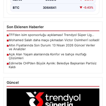
BTC
3064641
▼ -0.43%
Son Eklenen Haberler
TFF’den isim sponsorluğu açıklaması! Trendyol Süper Lig…
■
Mohamed Salah daha maça çıkmadan Victor Osimhen’i solladı!
■
Altın Fiyatlarında Son Durum: 13 Nisan 2026 Güncel Veriler
■
ve Analizler
Açık Alan Yaşam alanlarında Konfor ve bahçe mutfağı
■
Çözümleri
Edirne’de CHP’den Büyük Ayrılık: Belediye Başkanları Partisiz
■
Kaldı
Güncel