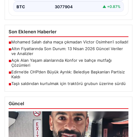
BTC
3077904
▲ +0.87%
Son Eklenen Haberler
Mohamed Salah daha maça çıkmadan Victor Osimhen’i solladı!
■
Altın Fiyatlarında Son Durum: 13 Nisan 2026 Güncel Veriler
■
ve Analizler
Açık Alan Yaşam alanlarında Konfor ve bahçe mutfağı
■
Çözümleri
Edirne’de CHP’den Büyük Ayrılık: Belediye Başkanları Partisiz
■
Kaldı
Taşlı saldırıdan kurtulmak için traktörü grubun üzerine sürdü
■
Güncel