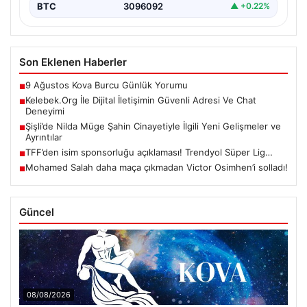
BTC
3096092
▲ +0.22%
Son Eklenen Haberler
9 Ağustos Kova Burcu Günlük Yorumu
■
Kelebek.Org İle Dijital İletişimin Güvenli Adresi Ve Chat
■
Deneyimi
Şişli’de Nilda Müge Şahin Cinayetiyle İlgili Yeni Gelişmeler ve
■
Ayrıntılar
TFF’den isim sponsorluğu açıklaması! Trendyol Süper Lig…
■
Mohamed Salah daha maça çıkmadan Victor Osimhen’i solladı!
■
Güncel
08/08/2026