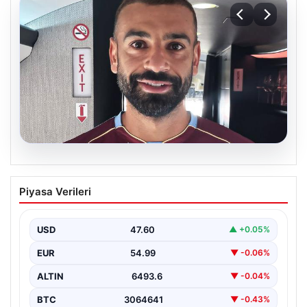
05.08.2026
Mohamed Salah daha maça çıkmadan
Piyasa Verileri
Victor Osimhen’i solladı!
USD
47.60
▲ +0.05%
EUR
54.99
▼ -0.06%
ALTIN
6493.6
▼ -0.04%
BTC
3064641
▼ -0.43%