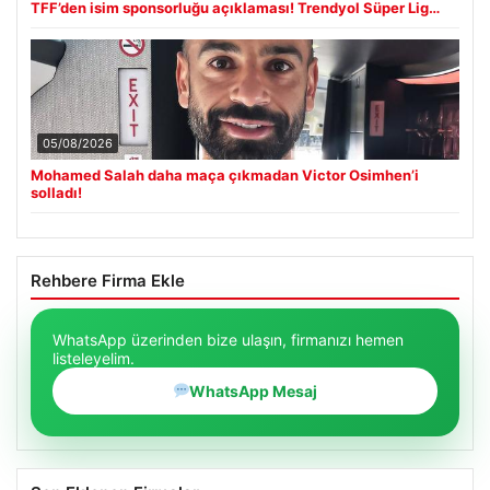
TFF’den isim sponsorluğu açıklaması! Trendyol Süper Lig…
05/08/2026
Mohamed Salah daha maça çıkmadan Victor Osimhen’i
solladı!
Rehbere Firma Ekle
WhatsApp üzerinden bize ulaşın, firmanızı hemen
listeleyelim.
WhatsApp Mesaj