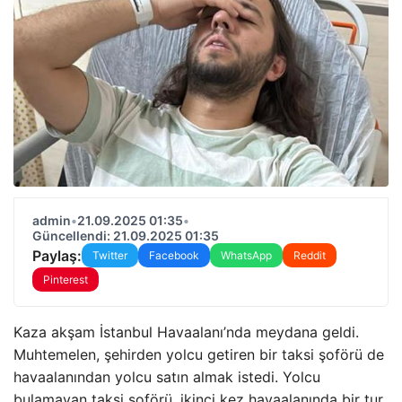
admin
•
21.09.2025 01:35
•
Güncellendi: 21.09.2025 01:35
Paylaş:
Twitter
Facebook
WhatsApp
Reddit
Pinterest
Kaza akşam İstanbul Havaalanı’nda meydana geldi.
Muhtemelen, şehirden yolcu getiren bir taksi şoförü de
havaalanından yolcu satın almak istedi. Yolcu
bulamayan taksi şoförü, ikinci kez havaalanında bir tur