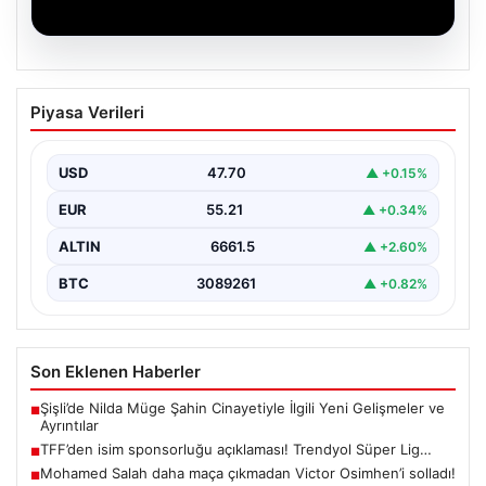
06.08.2026
TFF’den isim sponsorluğu açıklaması!
Piyasa Verileri
Trendyol Süper Lig…
USD
47.70
▲ +0.15%
EUR
55.21
▲ +0.34%
ALTIN
6661.5
▲ +2.60%
BTC
3089261
▲ +0.82%
Son Eklenen Haberler
Şişli’de Nilda Müge Şahin Cinayetiyle İlgili Yeni Gelişmeler ve
■
Ayrıntılar
TFF’den isim sponsorluğu açıklaması! Trendyol Süper Lig…
■
Mohamed Salah daha maça çıkmadan Victor Osimhen’i solladı!
■