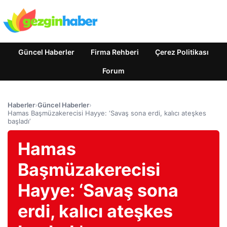
Güncel Haberler
Firma Rehberi
Çerez Politikası
Forum
Haberler
›
Güncel Haberler
›
Hamas Başmüzakerecisi Hayye: ‘Savaş sona erdi, kalıcı ateşkes
başladı’
Hamas
Başmüzakerecisi
Hayye: ‘Savaş sona
erdi, kalıcı ateşkes