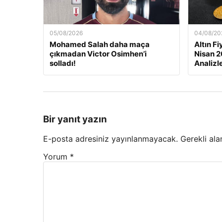
05/08/2026
04/08/20
Mohamed Salah daha maça
Altın F
çıkmadan Victor Osimhen’i
Nisan 2
solladı!
Analizl
Bir yanıt yazın
E-posta adresiniz yayınlanmayacak.
Gerekli ala
Yorum
*