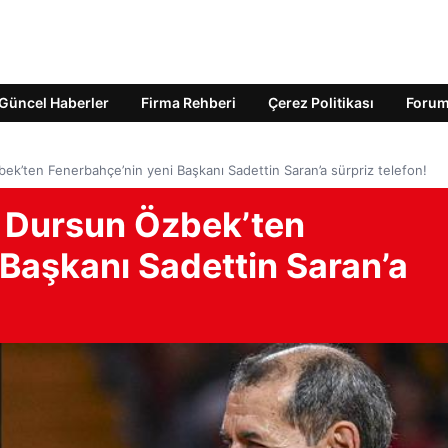
Güncel Haberler
Firma Rehberi
Çerez Politikası
Foru
ek’ten Fenerbahçe’nin yeni Başkanı Sadettin Saran’a sürpriz telefon!
 Dursun Özbek’ten
Başkanı Sadettin Saran’a