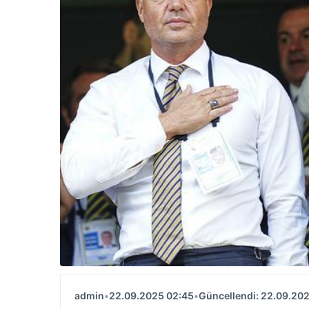
admin
•
22.09.2025 02:45
•
Güncellendi: 22.09.20