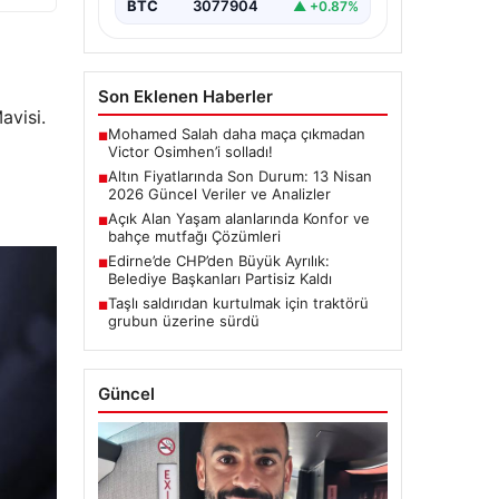
BTC
3077904
▲ +0.87%
Son Eklenen Haberler
avisi.
Mohamed Salah daha maça çıkmadan
■
Victor Osimhen’i solladı!
Altın Fiyatlarında Son Durum: 13 Nisan
■
2026 Güncel Veriler ve Analizler
Açık Alan Yaşam alanlarında Konfor ve
■
bahçe mutfağı Çözümleri
Edirne’de CHP’den Büyük Ayrılık:
■
Belediye Başkanları Partisiz Kaldı
Taşlı saldırıdan kurtulmak için traktörü
■
grubun üzerine sürdü
Güncel