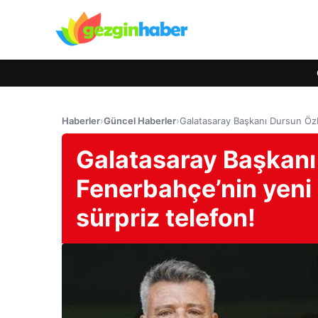
Haberler
›
Güncel Haberler
›
Galatasaray Başkanı Dursun Özb
Galatasaray Başkanı
Fenerbahçe’nin yeni 
sürpriz telefon!