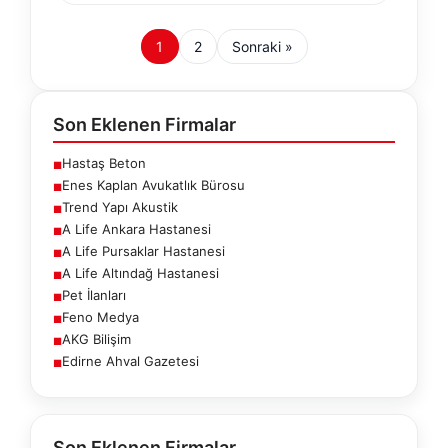
1
2
Sonraki »
Son Eklenen Firmalar
Hastaş Beton
■
Enes Kaplan Avukatlık Bürosu
■
Trend Yapı Akustik
■
A Life Ankara Hastanesi
■
A Life Pursaklar Hastanesi
■
A Life Altındağ Hastanesi
■
Pet İlanları
■
Feno Medya
■
AKG Bilişim
■
Edirne Ahval Gazetesi
■
Son Eklenen Firmalar