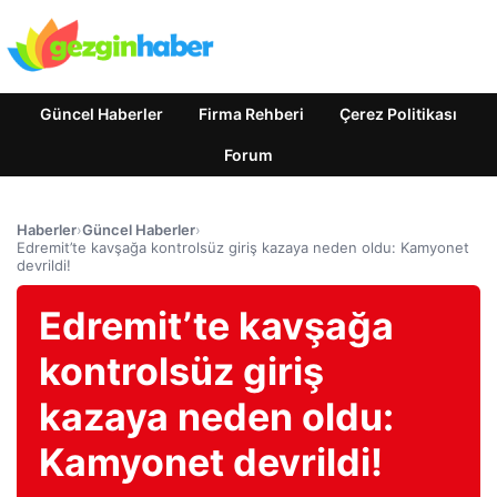
Güncel Haberler
Firma Rehberi
Çerez Politikası
Forum
Haberler
›
Güncel Haberler
›
Edremit’te kavşağa kontrolsüz giriş kazaya neden oldu: Kamyonet
devrildi!
Edremit’te kavşağa
kontrolsüz giriş
kazaya neden oldu:
Kamyonet devrildi!