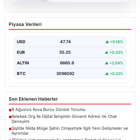
08.08.2026
Kelebek.Org İle Dijital İletişimin Güvenli
Piyasa Verileri
Adresi Ve Chat Deneyimi
İnternet ortamında insanların güvenli bir tarzda iletişim
sağlaması büyük bir önem barındırmaktadır.
USD
47.74
▲ +0.18%
Günümüzde birçok…
EUR
55.25
▲ +0.32%
ALTIN
6660.6
▲ +2.59%
BTC
3096092
▲ +0.22%
Son Eklenen Haberler
9 Ağustos Kova Burcu Günlük Yorumu
■
Kelebek.Org İle Dijital İletişimin Güvenli Adresi Ve Chat
■
Deneyimi
Şişli’de Nilda Müge Şahin Cinayetiyle İlgili Yeni Gelişmeler ve
■
Ayrıntılar