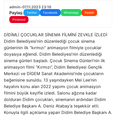
admin
•
07.11.2023 23:16
Paylaş:
Twitter
Facebook
WhatsApp
Reddit
Pinterest
DİDİMLİ ÇOCUKLAR SİNEMA FİLMİNİ ZEVKLE İZLEDİ
Didim Belediyesi’nin düzenlediği çocuk sinema
günlerinin ilk “kırmızı” animasyon filmiyle çocuklar
doyasıya eğlendi. Didim Belediyesi’nin düzenlediği
sinema günleri başladı. Çocuk Sinema Günleri’nin ilk
animasyon filmi “Kırmızı”, Didim Belediyesi Gençlik
Merkezi ve DİGEM Sanat Akademisi’nde çocukların
beğenisine sunuldu. 13 yaşındayken Mei Lee’nin
hayatını konu alan 2022 yapımı çocuk animasyon
filmini büyük keyifle izledi. Salonu ağzına kadar
dolduran Didim çocukları, sinemanın ardından Didim
Belediye Başkanı A. Deniz Atabay’a teşekkür etti.
Konuyla ilgili açıklama yapan Didim Belediye Başkanı A.