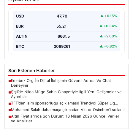
İlgili Yeni Gelişmeler ve Ayrıntılar
İstanbul’un Şişli ilçesinde gerçekleşen ve genç bir
kadının hayatını kaybetmesine neden olan trajik
USD
47.70
▲ +0.15%
cinayet…
EUR
55.21
▲ +0.34%
ALTIN
6661.5
▲ +2.60%
BTC
3089261
▲ +0.82%
Son Eklenen Haberler
Kelebek.Org İle Dijital İletişimin Güvenli Adresi Ve Chat
■
Deneyimi
Şişli’de Nilda Müge Şahin Cinayetiyle İlgili Yeni Gelişmeler ve
■
Ayrıntılar
TFF’den isim sponsorluğu açıklaması! Trendyol Süper Lig…
■
Mohamed Salah daha maça çıkmadan Victor Osimhen’i solladı!
■
Altın Fiyatlarında Son Durum: 13 Nisan 2026 Güncel Veriler
■
ve Analizler