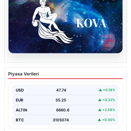
08.08.2026
9 Ağustos Kova Burcu Günlük Yorumu
Piyasa Verileri
Kova burcu için bugün hareketli ve sürprizlere açık bir
gün olabilir. Özellikle sosyal çevrenizde…
USD
47.74
▲ +0.18%
EUR
55.25
▲ +0.32%
ALTIN
6660.6
▲ +2.59%
BTC
3105074
▲ +0.30%