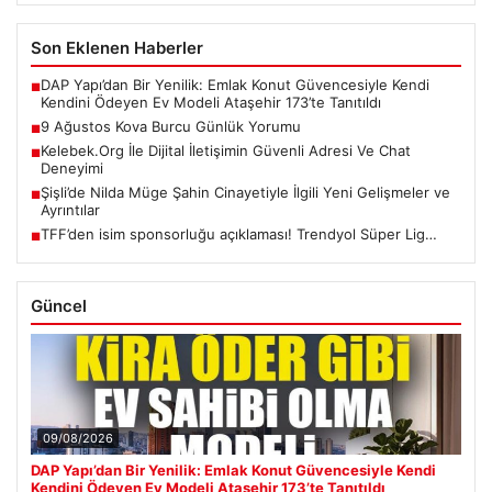
Son Eklenen Haberler
DAP Yapı’dan Bir Yenilik: Emlak Konut Güvencesiyle Kendi
■
Kendini Ödeyen Ev Modeli Ataşehir 173’te Tanıtıldı
9 Ağustos Kova Burcu Günlük Yorumu
■
Kelebek.Org İle Dijital İletişimin Güvenli Adresi Ve Chat
■
Deneyimi
Şişli’de Nilda Müge Şahin Cinayetiyle İlgili Yeni Gelişmeler ve
■
Ayrıntılar
TFF’den isim sponsorluğu açıklaması! Trendyol Süper Lig…
■
Güncel
09/08/2026
DAP Yapı’dan Bir Yenilik: Emlak Konut Güvencesiyle Kendi
Kendini Ödeyen Ev Modeli Ataşehir 173’te Tanıtıldı