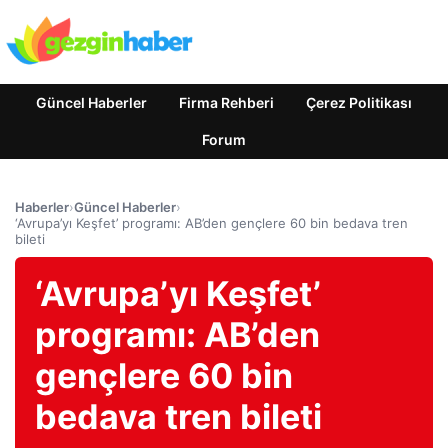
Güncel Haberler
Firma Rehberi
Çerez Politikası
Forum
Haberler
›
Güncel Haberler
›
‘Avrupa’yı Keşfet’ programı: AB’den gençlere 60 bin bedava tren
bileti
‘Avrupa’yı Keşfet’
programı: AB’den
gençlere 60 bin
bedava tren bileti