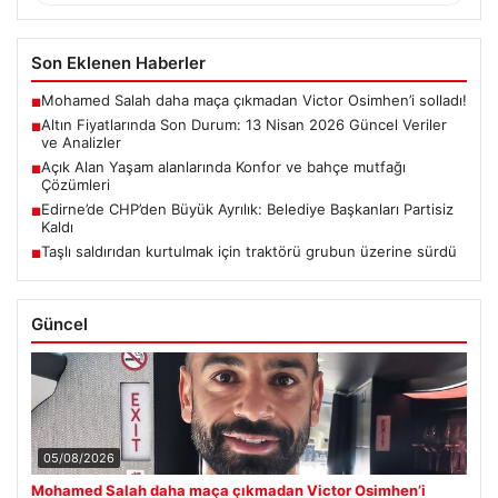
Son Eklenen Haberler
Mohamed Salah daha maça çıkmadan Victor Osimhen’i solladı!
■
Altın Fiyatlarında Son Durum: 13 Nisan 2026 Güncel Veriler
■
ve Analizler
Açık Alan Yaşam alanlarında Konfor ve bahçe mutfağı
■
Çözümleri
Edirne’de CHP’den Büyük Ayrılık: Belediye Başkanları Partisiz
■
Kaldı
Taşlı saldırıdan kurtulmak için traktörü grubun üzerine sürdü
■
Güncel
05/08/2026
Mohamed Salah daha maça çıkmadan Victor Osimhen’i