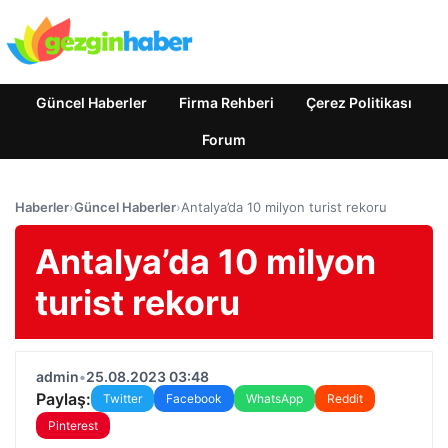
Güncel Haberler
Firma Rehberi
Çerez Politikası
Forum
Haberler
›
Güncel Haberler
›
Antalya’da 10 milyon turist rekoru
Antalya’da 10 milyon
turist rekoru
admin
•
25.08.2023 03:48
Paylaş:
Twitter
Facebook
WhatsApp
Reddit
Pinterest