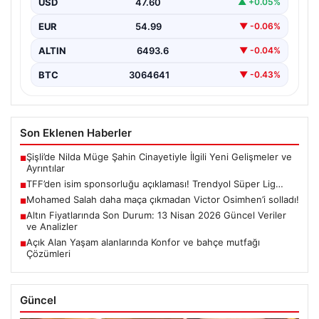
USD
47.60
▲ +0.05%
EUR
54.99
▼ -0.06%
ALTIN
6493.6
▼ -0.04%
BTC
3064641
▼ -0.43%
Son Eklenen Haberler
Şişli’de Nilda Müge Şahin Cinayetiyle İlgili Yeni Gelişmeler ve
■
Ayrıntılar
TFF’den isim sponsorluğu açıklaması! Trendyol Süper Lig…
■
Mohamed Salah daha maça çıkmadan Victor Osimhen’i solladı!
■
Altın Fiyatlarında Son Durum: 13 Nisan 2026 Güncel Veriler
■
ve Analizler
Açık Alan Yaşam alanlarında Konfor ve bahçe mutfağı
■
Çözümleri
Güncel