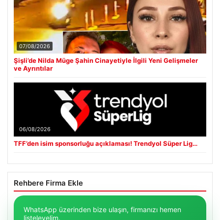
07/08/2026
Şişli’de Nilda Müge Şahin Cinayetiyle İlgili Yeni Gelişmeler
ve Ayrıntılar
06/08/2026
TFF’den isim sponsorluğu açıklaması! Trendyol Süper Lig…
Rehbere Firma Ekle
WhatsApp üzerinden bize ulaşın, firmanızı hemen
listeleyelim.