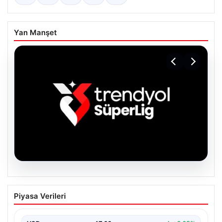
Yan Manşet
06.08.2026
TFF’den isim sponsorluğu açıklaması!
Piyasa Verileri
Trendyol Süper Lig…