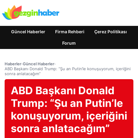
Güncel Haberler
Firma Rehberi
Çerez Politikası
Forum
Haberler
›
Güncel Haberler
›
ABD Başkanı Donald Trump: “Şu an Putin’le konuşuyorum, içeriğini
sonra anlatacağım”
ABD Başkanı Donald
Trump: “Şu an Putin’le
konuşuyorum, içeriğini
sonra anlatacağım”