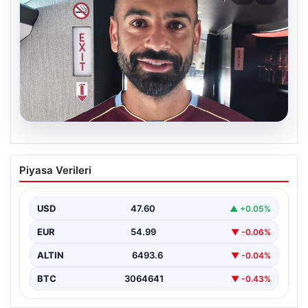
05.08.2026
Mohamed Salah daha maça çıkmadan
Piyasa Verileri
Victor Osimhen’i solladı!
USD
47.60
▲ +0.05%
EUR
54.99
▼ -0.06%
ALTIN
6493.6
▼ -0.04%
BTC
3064641
▼ -0.43%