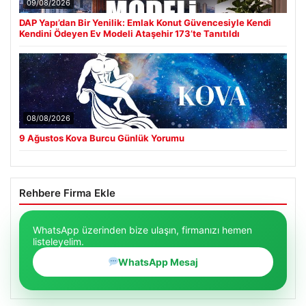
09/08/2026
DAP Yapı’dan Bir Yenilik: Emlak Konut Güvencesiyle Kendi
Kendini Ödeyen Ev Modeli Ataşehir 173’te Tanıtıldı
08/08/2026
9 Ağustos Kova Burcu Günlük Yorumu
Rehbere Firma Ekle
WhatsApp üzerinden bize ulaşın, firmanızı hemen
listeleyelim.
WhatsApp Mesaj