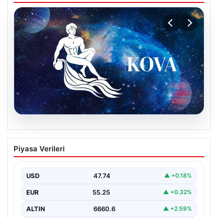
08.08.2026
9 Ağustos Kova Burcu Günlük Yorumu
Piyasa Verileri
Kova burcu için bugün hareketli ve sürprizlere açık bir
gün olabilir. Özellikle sosyal çevrenizde…
USD
47.74
▲ +0.18%
EUR
55.25
▲ +0.32%
ALTIN
6660.6
▲ +2.59%