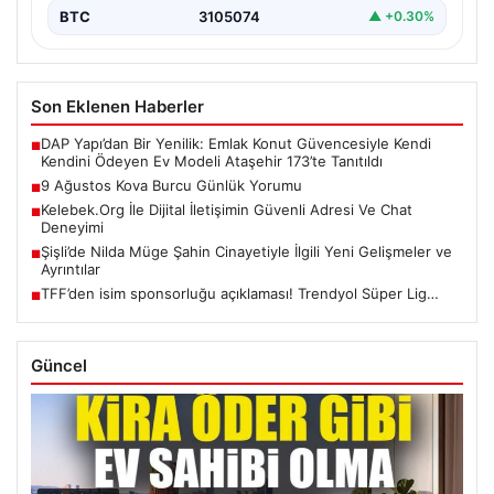
BTC
3105074
▲ +0.30%
Son Eklenen Haberler
DAP Yapı’dan Bir Yenilik: Emlak Konut Güvencesiyle Kendi
■
Kendini Ödeyen Ev Modeli Ataşehir 173’te Tanıtıldı
9 Ağustos Kova Burcu Günlük Yorumu
■
Kelebek.Org İle Dijital İletişimin Güvenli Adresi Ve Chat
■
Deneyimi
Şişli’de Nilda Müge Şahin Cinayetiyle İlgili Yeni Gelişmeler ve
■
Ayrıntılar
TFF’den isim sponsorluğu açıklaması! Trendyol Süper Lig…
■
Güncel