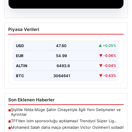
06.08.2026
TFF’den isim sponsorluğu açıklaması!
Piyasa Verileri
Trendyol Süper Lig…
USD
47.60
▲ +0.05%
EUR
54.99
▼ -0.06%
ALTIN
6493.6
▼ -0.04%
BTC
3064641
▼ -0.43%
Son Eklenen Haberler
Şişli’de Nilda Müge Şahin Cinayetiyle İlgili Yeni Gelişmeler ve
■
Ayrıntılar
TFF’den isim sponsorluğu açıklaması! Trendyol Süper Lig…
■
Mohamed Salah daha maça çıkmadan Victor Osimhen’i solladı!
■