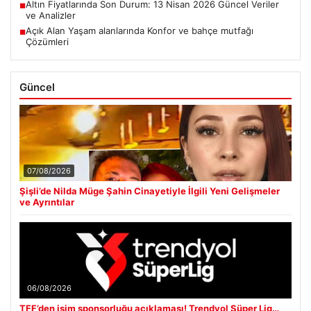
Altın Fiyatlarında Son Durum: 13 Nisan 2026 Güncel Veriler
■
ve Analizler
Açık Alan Yaşam alanlarında Konfor ve bahçe mutfağı
■
Çözümleri
Güncel
07/08/2026
Şişli’de Nilda Müge Şahin Cinayetiyle İlgili Yeni Gelişmeler
ve Ayrıntılar
06/08/2026
TFF’den isim sponsorluğu açıklaması! Trendyol Süper Lig…