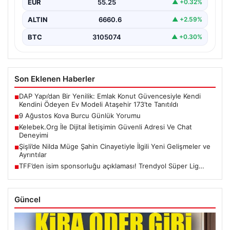
EUR
55.25
▲ +0.32%
ALTIN
6660.6
▲ +2.59%
BTC
3105074
▲ +0.30%
Son Eklenen Haberler
DAP Yapı’dan Bir Yenilik: Emlak Konut Güvencesiyle Kendi
■
Kendini Ödeyen Ev Modeli Ataşehir 173’te Tanıtıldı
9 Ağustos Kova Burcu Günlük Yorumu
■
Kelebek.Org İle Dijital İletişimin Güvenli Adresi Ve Chat
■
Deneyimi
Şişli’de Nilda Müge Şahin Cinayetiyle İlgili Yeni Gelişmeler ve
■
Ayrıntılar
TFF’den isim sponsorluğu açıklaması! Trendyol Süper Lig…
■
Güncel