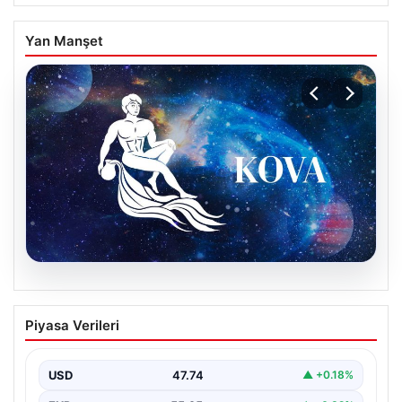
Yan Manşet
08.08.2026
9 Ağustos Kova Burcu Günlük Yorumu
Piyasa Verileri
Kova burcu için bugün hareketli ve sürprizlere açık bir
gün olabilir. Özellikle sosyal çevrenizde…
USD
47.74
▲ +0.18%