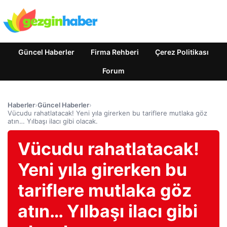
Güncel Haberler
Firma Rehberi
Çerez Politikası
Forum
Haberler
›
Güncel Haberler
›
Vücudu rahatlatacak! Yeni yıla girerken bu tariflere mutlaka göz
atın… Yılbaşı ilacı gibi olacak.
Vücudu rahatlatacak!
Yeni yıla girerken bu
tariflere mutlaka göz
atın… Yılbaşı ilacı gibi