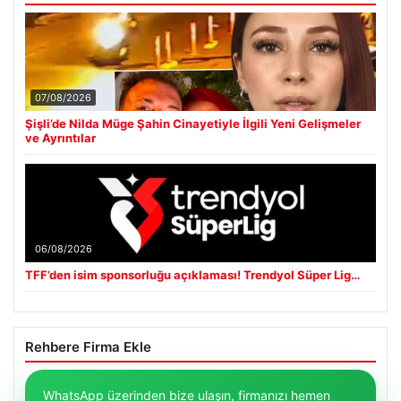
07/08/2026
Şişli’de Nilda Müge Şahin Cinayetiyle İlgili Yeni Gelişmeler
ve Ayrıntılar
06/08/2026
TFF’den isim sponsorluğu açıklaması! Trendyol Süper Lig…
Rehbere Firma Ekle
WhatsApp üzerinden bize ulaşın, firmanızı hemen