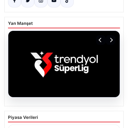
Yan Manşet
06.08.2026
TFF’den isim sponsorluğu açıklaması!
Piyasa Verileri
Trendyol Süper Lig…