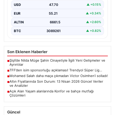
USD
47.70
▲ +0.15%
EUR
55.21
▲ +0.34%
ALTIN
6661.5
▲ +2.60%
BTC
3089261
▲ +0.82%
Son Eklenen Haberler
Şişli’de Nilda Müge Şahin Cinayetiyle İlgili Yeni Gelişmeler ve
■
Ayrıntılar
TFF’den isim sponsorluğu açıklaması! Trendyol Süper Lig…
■
Mohamed Salah daha maça çıkmadan Victor Osimhen’i solladı!
■
Altın Fiyatlarında Son Durum: 13 Nisan 2026 Güncel Veriler
■
ve Analizler
Açık Alan Yaşam alanlarında Konfor ve bahçe mutfağı
■
Çözümleri
Güncel