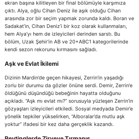
ekran başına kilitleyen bir final bölümüyle karşımıza
çıktı. Alya, oğlu Cihan Deniz ile aşık olduğu Cihan
arasında zor bir seçim yapmak zorunda kaldı. Boran ve
Sadakat’in, Cihan Deniz’i bir koz olarak kullanmaları,
hem Alya’yı hem de izleyicileri derinden sarstı. Bu
bölüm, Uzak Şehir’in AB ve 20+ABC1 kategorilerinde
kendi sezon rekorunu kırmasını sağladı.
Aşk ve Evlat İkilemi
Dizinin Mardin’de geçen hikayesi, Zerrin’in yaşadığı
zorlu bir durumu da gözler önüne serdi. Demir, Zerrin’e
öldüğünü düşündüğü bebeğinin hayatta olduğunu
açıkladı. “Aşk mı evlat mı?” sorusuyla yüzleşen Zerrin’in
gözyaşları izleyicileri etkiledi. Sosyal medyada Demir’e
yönelik tepkiler yükselirken, “Alboralar’da mutlu aşk
yoktur” ifadesi bir kez daha gerçeklik kazandı.
Reytinglerde Zirveye Tırmanış