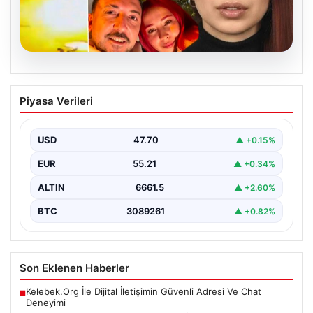
07.08.2026
Şişli’de Nilda Müge Şahin Cinayetiyle
Piyasa Verileri
İlgili Yeni Gelişmeler ve Ayrıntılar
İstanbul’un Şişli ilçesinde gerçekleşen ve genç bir
kadının hayatını kaybetmesine neden olan trajik
USD
47.70
▲ +0.15%
cinayet…
EUR
55.21
▲ +0.34%
ALTIN
6661.5
▲ +2.60%
BTC
3089261
▲ +0.82%
Son Eklenen Haberler
Kelebek.Org İle Dijital İletişimin Güvenli Adresi Ve Chat
■
Deneyimi