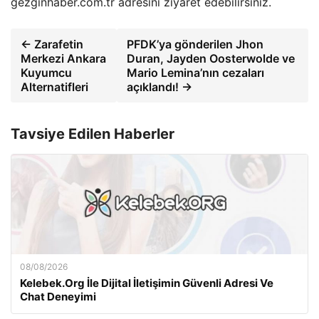
gezginhaber.com.tr adresini ziyaret edebilirsiniz.
← Zarafetin
PFDK’ya gönderilen Jhon
Merkezi Ankara
Duran, Jayden Oosterwolde ve
Kuyumcu
Mario Lemina’nın cezaları
Alternatifleri
açıklandı! →
Tavsiye Edilen Haberler
08/08/2026
Kelebek.Org İle Dijital İletişimin Güvenli Adresi Ve
Chat Deneyimi