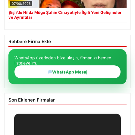
07/08/2026
Şişli’de Nilda Müge Şahin Cinayetiyle İlgili Yeni Gelişmeler
ve Ayrıntılar
Rehbere Firma Ekle
WhatsApp üzerinden bize ulaşın, firmanızı hemen
listeleyelim.
WhatsApp Mesaj
Son Eklenen Firmalar