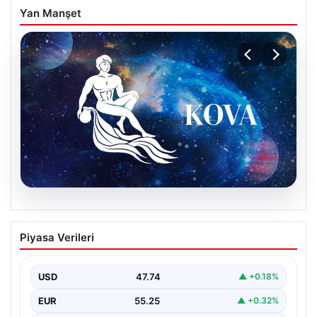
Yan Manşet
08.08.2026
9 Ağustos Kova Burcu Günlük Yorumu
Piyasa Verileri
Kova burcu için bugün hareketli ve sürprizlere açık bir
gün olabilir. Özellikle sosyal çevrenizde…
USD
47.74
▲ +0.18%
EUR
55.25
▲ +0.32%