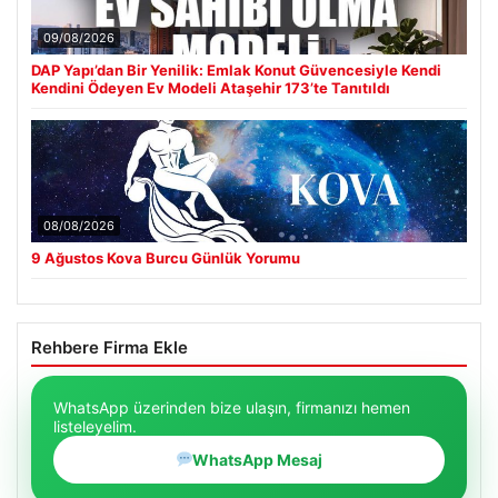
09/08/2026
DAP Yapı’dan Bir Yenilik: Emlak Konut Güvencesiyle Kendi
Kendini Ödeyen Ev Modeli Ataşehir 173’te Tanıtıldı
08/08/2026
9 Ağustos Kova Burcu Günlük Yorumu
Rehbere Firma Ekle
WhatsApp üzerinden bize ulaşın, firmanızı hemen
listeleyelim.
WhatsApp Mesaj