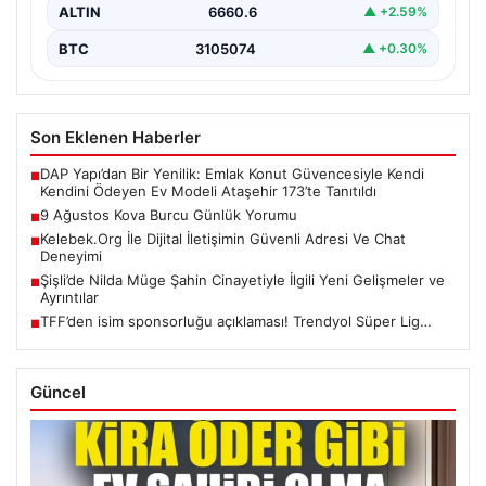
ALTIN
6660.6
▲ +2.59%
BTC
3105074
▲ +0.30%
Son Eklenen Haberler
DAP Yapı’dan Bir Yenilik: Emlak Konut Güvencesiyle Kendi
■
Kendini Ödeyen Ev Modeli Ataşehir 173’te Tanıtıldı
9 Ağustos Kova Burcu Günlük Yorumu
■
Kelebek.Org İle Dijital İletişimin Güvenli Adresi Ve Chat
■
Deneyimi
Şişli’de Nilda Müge Şahin Cinayetiyle İlgili Yeni Gelişmeler ve
■
Ayrıntılar
TFF’den isim sponsorluğu açıklaması! Trendyol Süper Lig…
■
Güncel