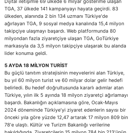
Dijital iletişimle 69 ülkede 6 milyar gösterime ulaşan
TGA, 37 ülkede 141 kampanyayı hayata geçirdi. 83
ülkeden, alanında 2 bin 134 uzmanı Türkiye'de
ağırlayan TGA, 9 sosyal medya kanalında 15,4 milyon
takipçiye ulaşmayı başardı. Web platformunda 80
milyondan fazla ziyaretçiye ulaşan TGA, GoTürkiye
markasıyla da 3,5 milyon takipçiye ulaşarak bu alanda
lider konuma geldi.
5 AYDA 18 MİLYON TURİST
Bu güçlü tanıtım stratejisinin meyvelerini alan Türkiye,
bu yıl 60 milyon turist ve 60 milyar dolar gelir hedefi
belirledi. Bu hedef doğrultusunda kararlı adımlar atan
Türkiye, yılın ilk 5 ayında 18 milyon ziyaretçi ağırlamayı
başardı. Bakanlığın açıklamasına göre, Ocak-Mayıs
2024 döneminde Türkiye'yi ziyaret edenlerin sayısı bir
önceki yıla göre yüzde 12,47 artarak 17 milyon 809 bin
78'e ulaştı. Kültür ve Turizm Bakanlığı verilerine
bakıldığında, Ziyaretçilerin 15 milyon 784 bin 213'ünün