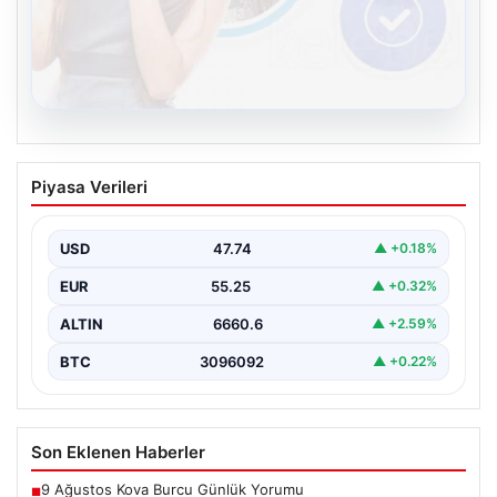
08.08.2026
Kelebek.Org İle Dijital İletişimin Güvenli
Piyasa Verileri
Adresi Ve Chat Deneyimi
İnternet ortamında insanların güvenli bir tarzda iletişim
sağlaması büyük bir önem barındırmaktadır.
USD
47.74
▲ +0.18%
Günümüzde birçok…
EUR
55.25
▲ +0.32%
ALTIN
6660.6
▲ +2.59%
BTC
3096092
▲ +0.22%
Son Eklenen Haberler
9 Ağustos Kova Burcu Günlük Yorumu
■