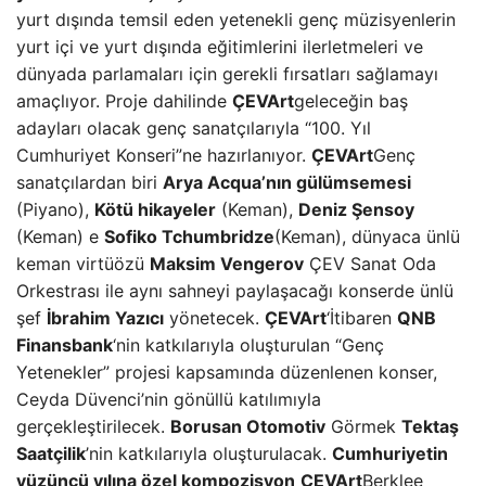
yurt dışında temsil eden yetenekli genç müzisyenlerin
yurt içi ve yurt dışında eğitimlerini ilerletmeleri ve
dünyada parlamaları için gerekli fırsatları sağlamayı
amaçlıyor. Proje dahilinde
ÇEVArt
geleceğin baş
adayları olacak genç sanatçılarıyla “100. Yıl
Cumhuriyet Konseri”ne hazırlanıyor.
ÇEVArt
Genç
sanatçılardan biri
Arya Acqua’nın gülümsemesi
(Piyano),
Kötü hikayeler
(Keman),
Deniz Şensoy
(Keman) e
Sofiko Tchumbridze
(Keman), dünyaca ünlü
keman virtüözü
Maksim Vengerov
ÇEV Sanat Oda
Orkestrası ile aynı sahneyi paylaşacağı konserde ünlü
şef
İbrahim Yazıcı
yönetecek.
ÇEVArt
‘İtibaren
QNB
Finansbank
‘nin katkılarıyla oluşturulan “Genç
Yetenekler” projesi kapsamında düzenlenen konser,
Ceyda Düvenci’nin gönüllü katılımıyla
gerçekleştirilecek.
Borusan Otomotiv
Görmek
Tektaş
Saatçilik
’nin katkılarıyla oluşturulacak.
Cumhuriyetin
yüzüncü yılına özel kompozisyon
ÇEVArt
Berklee