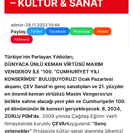
– KÜLTÜR & SANAT
admin
•
28.11.2023 10:44
Paylaş:
Twitter
Facebook
WhatsApp
Reddit
Pinterest
Türkiye’nin Parlayan Yıldızları,
DÜNYACA ÜNLÜ KEMAN VİRTÜSÜ MAXIM
VENGEROV İLE
“100. “CUMHURİYET YILI
KONSERİNDE” BULUŞUYORUZ!
Ocak Pazartesi
akşamı, ÇEV Sanat’ın genç sanatçıları ve 21. yüzyılın
en önemli keman virtüözü Maxim Vengerov’un
birlikte sahne alacağı yeni yılın ve Cumhuriyetin 100.
yıl dönümünün ilk konseri gerçekleşecek. 8, 2024,
ZORLU PSM’de.
2009 yılında Çağdaş Eğitim Vakfı
himayesinde kuruldu
ÇEVArt
uygulandı
“Genç
yetenekler”
Projesiyle kültür-sanat alanında ülkemizi