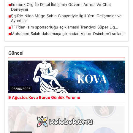
Kelebek.Org İle Dijital İletişimin Güvenli Adresi Ve Chat
■
Deneyimi
Şişli’de Nilda Müge Şahin Cinayetiyle İlgili Yeni Gelişmeler ve
■
Ayrıntılar
TFF’den isim sponsorluğu açıklaması! Trendyol Süper Lig…
■
Mohamed Salah daha maça çıkmadan Victor Osimhen’i solladı!
■
Güncel
08/08/2026
9 Ağustos Kova Burcu Günlük Yorumu