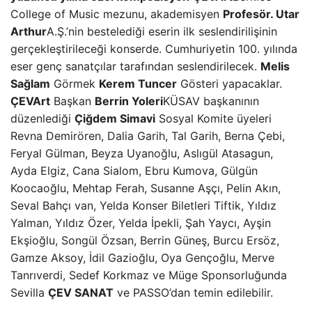
College of Music mezunu, akademisyen
Profesör. Utar
Arthur
A.Ş.’nin bestelediği eserin ilk seslendirilişinin
gerçekleştirileceği konserde. Cumhuriyetin 100. yılında
eser genç sanatçılar tarafından seslendirilecek.
Melis
Sağlam
Görmek
Kerem Tuncer
Gösteri yapacaklar.
ÇEVArt
Başkan
Berrin Yoleri
KÜSAV başkanının
düzenlediği
Çiğdem Simavi
Sosyal Komite üyeleri
Revna Demirören, Dalia Garih, Tal Garih, Berna Çebi,
Feryal Gülman, Beyza Uyanoğlu, Aslıgül Atasagun,
Ayda Elgiz, Cana Sialom, Ebru Kumova, Gülgün
Koocaoğlu, Mehtap Ferah, Susanne Aşçı, Pelin Akın,
Seval Bahçı van, Yelda Konser Biletleri Tiftik, Yıldız
Yalman, Yıldız Özer, Yelda İpekli, Şah Yaycı, Ayşin
Ekşioğlu, Songül Özsan, Berrin Güneş, Burcu Ersöz,
Gamze Aksoy, İdil Gazioğlu, Oya Gençoğlu, Merve
Tanrıverdi, Sedef Korkmaz ve Müge Sponsorluğunda
Sevilla
ÇEV SANAT
ve PASSO’dan temin edilebilir.