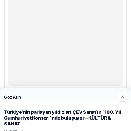
Enes Kaplan Avukatlık Bürosu
×
Göz Atın
28/04/2026
Web sitemizi nasıl kullandığınızı daha iyi anlayabilmek,
Türkiye’nin parlayan yıldızları ÇEV Sanat’ın “100. Yıl
deneyiminizi kişiselleştirmek ve geliştirmek amacıyla çerezler
Cumhuriyet Konseri”nde buluşuyor – KÜLTÜR &
kullanıyoruz.
Çerez Politikamız
SANAT
Reddet
Kabul Et