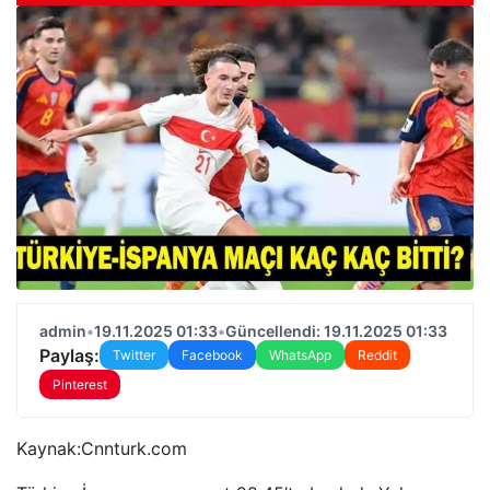
admin
•
19.11.2025 01:33
•
Güncellendi: 19.11.2025 01:33
Paylaş:
Twitter
Facebook
WhatsApp
Reddit
Pinterest
Kaynak:
Cnnturk.com