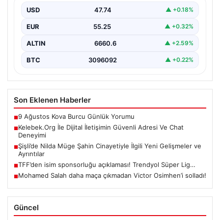
sağlaması büyük bir önem barındırmaktadır.
USD
47.74
▲ +0.18%
Günümüzde birçok…
EUR
55.25
▲ +0.32%
ALTIN
6660.6
▲ +2.59%
BTC
3096092
▲ +0.22%
Son Eklenen Haberler
9 Ağustos Kova Burcu Günlük Yorumu
■
Kelebek.Org İle Dijital İletişimin Güvenli Adresi Ve Chat
■
Deneyimi
Şişli’de Nilda Müge Şahin Cinayetiyle İlgili Yeni Gelişmeler ve
■
Ayrıntılar
TFF’den isim sponsorluğu açıklaması! Trendyol Süper Lig…
■
Mohamed Salah daha maça çıkmadan Victor Osimhen’i solladı!
■
Güncel