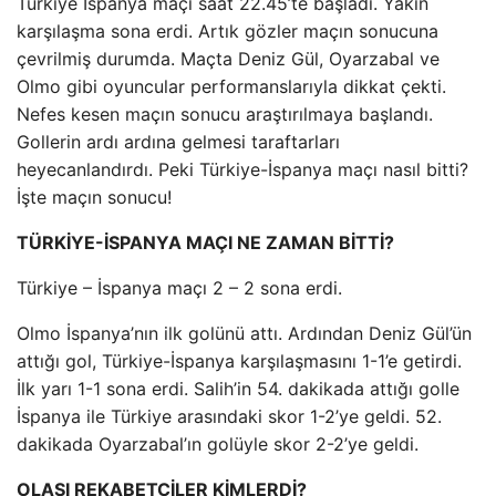
Türkiye İspanya maçı saat 22.45’te başladı. Yakın
karşılaşma sona erdi. Artık gözler maçın sonucuna
çevrilmiş durumda. Maçta Deniz Gül, Oyarzabal ve
Olmo gibi oyuncular performanslarıyla dikkat çekti.
Nefes kesen maçın sonucu araştırılmaya başlandı.
Gollerin ardı ardına gelmesi taraftarları
heyecanlandırdı. Peki Türkiye-İspanya maçı nasıl bitti?
İşte maçın sonucu!
TÜRKİYE-İSPANYA MAÇI NE ZAMAN BİTTİ?
Türkiye – İspanya maçı 2 – 2 sona erdi.
Olmo İspanya’nın ilk golünü attı. Ardından Deniz Gül’ün
attığı gol, Türkiye-İspanya karşılaşmasını 1-1’e getirdi.
İlk yarı 1-1 sona erdi. Salih’in 54. dakikada attığı golle
İspanya ile Türkiye arasındaki skor 1-2’ye geldi. 52.
dakikada Oyarzabal’ın golüyle skor 2-2’ye geldi.
OLASI REKABETÇİLER KİMLERDİ?