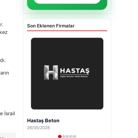
r.
Son Eklenen Firmalar
 kez
dı.
arın
 İsrail
Enes Kaplan Avukatlık Bürosu
28/04/2026