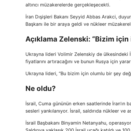
altıncı müzakerelerde gerçekleşecekti.
İran Dışişleri Bakanı Seyyid Abbas Arakci, duyu
Başkanı ile bir araya geldi ve nükleer müzakere
Açıklama Zelenski: “Bizim için i
Ukrayna lideri Volimir Zelenskiy de ülkesindeki İr
fiyatlarını artıracağını ve bunun Rusya için yara
Ukrayna lideri, “Bu bizim için olumlu bir şey değ
Ne oldu?
İsrail, Cuma gününün erken saatlerinde İran’ın b
sesleri yankılanıyor. İsrail, saldırıda nükleer ve
İsrail Başbakanı Binyamin Netanyahu, operasyo
Saldırıya yaklaşık 200 İsrail uçağı katıldı ve 10