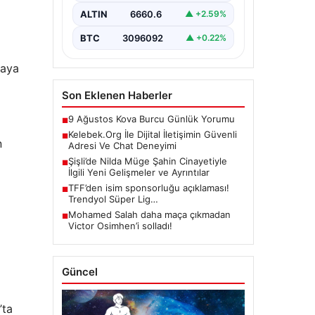
barındırmaktadır. Günümüzde
birçok…
ALTIN
6660.6
▲ +2.59%
BTC
3096092
▲ +0.22%
raya
Son Eklenen Haberler
9 Ağustos Kova Burcu Günlük Yorumu
■
Kelebek.Org İle Dijital İletişimin Güvenli
■
n
Adresi Ve Chat Deneyimi
Şişli’de Nilda Müge Şahin Cinayetiyle
■
İlgili Yeni Gelişmeler ve Ayrıntılar
TFF’den isim sponsorluğu açıklaması!
■
Trendyol Süper Lig…
Mohamed Salah daha maça çıkmadan
■
Victor Osimhen’i solladı!
Güncel
’ta