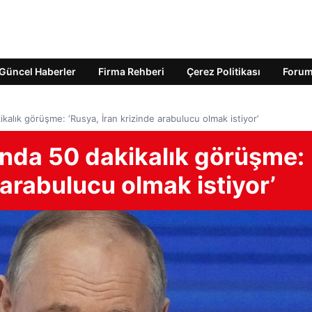
Güncel Haberler
Firma Rehberi
Çerez Politikası
Foru
kalık görüşme: ‘Rusya, İran krizinde arabulucu olmak istiyor’
ında 50 dakikalık görüşme:
 arabulucu olmak istiyor’