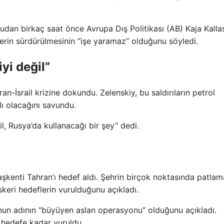
rudan birkaç saat önce Avrupa Dış Politikası (AB) Kaja Kalla
lerin sürdürülmesinin “işe yaramaz” olduğunu söyledi.
yi değil”
an-İsrail krizine dokundu. Zelenskiy, bu saldırıların petrol
rlı olacağını savundu.
il, Rusya’da kullanacağı bir şey” dedi.
aşkenti Tahran’ı hedef aldı. Şehrin birçok noktasında patlam
 askeri hedeflerin vurulduğunu açıkladı.
nun adının “büyüyen aslan operasyonu” olduğunu açıkladı.
0 hedefe kadar vuruldu.