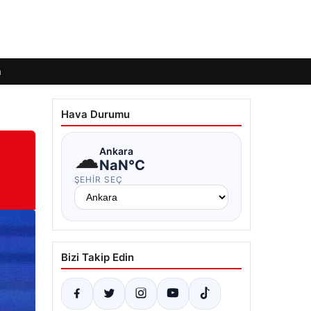
m
Hava Durumu
☁
Ankara
NaN°C
ŞEHIR SEÇ
Bizi Takip Edin