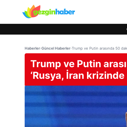
Haberler
›
Güncel Haberler
›
Trump ve Putin arasında 50 daki
Trump ve Putin aras
‘Rusya, İran krizinde