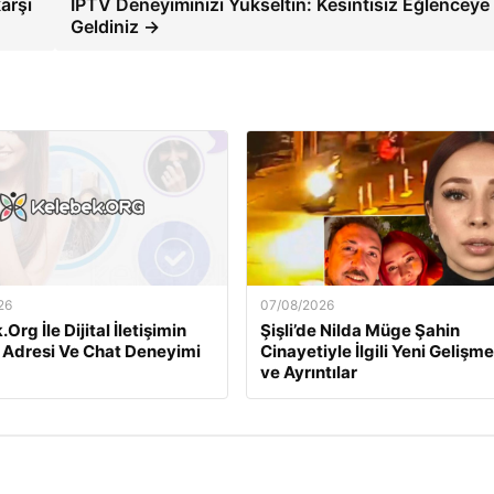
arşı
IPTV Deneyiminizi Yükseltin: Kesintisiz Eğlenceye
Geldiniz →
26
07/08/2026
Org İle Dijital İletişimin
Şişli’de Nilda Müge Şahin
 Adresi Ve Chat Deneyimi
Cinayetiyle İlgili Yeni Gelişme
ve Ayrıntılar