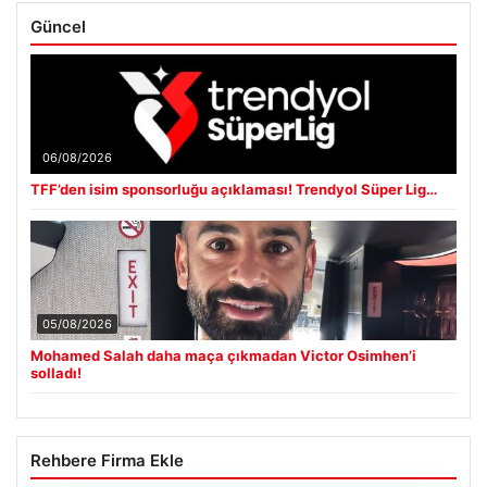
Güncel
06/08/2026
TFF’den isim sponsorluğu açıklaması! Trendyol Süper Lig…
05/08/2026
Mohamed Salah daha maça çıkmadan Victor Osimhen’i
solladı!
Rehbere Firma Ekle