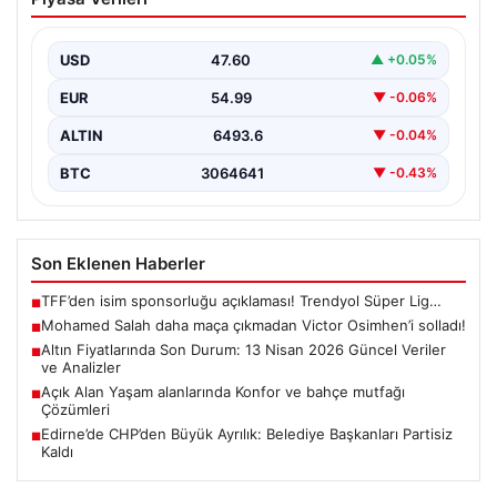
Victor Osimhen’i solladı!
USD
47.60
▲ +0.05%
EUR
54.99
▼ -0.06%
ALTIN
6493.6
▼ -0.04%
BTC
3064641
▼ -0.43%
Son Eklenen Haberler
TFF’den isim sponsorluğu açıklaması! Trendyol Süper Lig…
■
Mohamed Salah daha maça çıkmadan Victor Osimhen’i solladı!
■
Altın Fiyatlarında Son Durum: 13 Nisan 2026 Güncel Veriler
■
ve Analizler
Açık Alan Yaşam alanlarında Konfor ve bahçe mutfağı
■
Çözümleri
Edirne’de CHP’den Büyük Ayrılık: Belediye Başkanları Partisiz
■
Kaldı