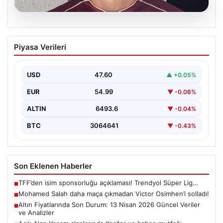
05.08.2026
Mohamed Salah daha maça çıkmadan
Piyasa Verileri
Victor Osimhen’i solladı!
USD
47.60
▲ +0.05%
EUR
54.99
▼ -0.06%
ALTIN
6493.6
▼ -0.04%
BTC
3064641
▼ -0.43%
Son Eklenen Haberler
TFF’den isim sponsorluğu açıklaması! Trendyol Süper Lig…
■
Mohamed Salah daha maça çıkmadan Victor Osimhen’i solladı!
■
Altın Fiyatlarında Son Durum: 13 Nisan 2026 Güncel Veriler
■
ve Analizler