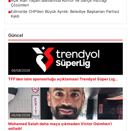
Açık Alan Yaşam alanlarında Konfor ve bahçe mutfağı
■
Çözümleri
Edirne’de CHP’den Büyük Ayrılık: Belediye Başkanları Partisiz
■
Kaldı
Güncel
06/08/2026
TFF’den isim sponsorluğu açıklaması! Trendyol Süper Lig…
05/08/2026
Mohamed Salah daha maça çıkmadan Victor Osimhen’i
solladı!