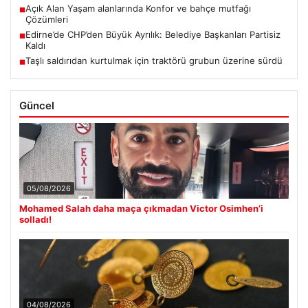
Açık Alan Yaşam alanlarında Konfor ve bahçe mutfağı
■
Çözümleri
Edirne’de CHP’den Büyük Ayrılık: Belediye Başkanları Partisiz
■
Kaldı
Taşlı saldırıdan kurtulmak için traktörü grubun üzerine sürdü
■
Güncel
05/08/2026
Mohamed Salah daha maça çıkmadan Victor Osimhen’i
solladı!
04/08/2026