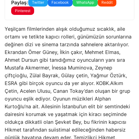
Paylaş:
Twitter
Facebook
WhatsApp
Reddit
Pinterest
Yeşilçam filmlerinden alışık olduğumuz sıcaklık, aile
ortamı ve tetikte kapıcı rolleri, günümüzün sorunlarına
değinen dizi ve sinema tarzında sahnelere aktarılıyor.
Ekrandan Ömer Güney, İlkin çakır, Mehmet Elmas,
Ahmet Dursun gibi tanıdığımız oyuncuların yanı sıra
Mustafa Akmermer, İnessa Muminova, Zeynep
çiftçioğlu, Zülal Bayrak, Gülay çetin, Yağmur Öztürk,
ESRA gibi birçok oyuncu da yer alıyor. KOBK.Alkım
Çetin, Acelen Ulusu, Canan Tokay’dan oluşan bir grup
oyuncu eşlik ediyor. Oyunun müzikleri Alphan
Kurtoğlu’na ait. Ailesinin İstanbul’un elit bir semtindeki
dairesini korumak ve yaşatmak için kiracı seçiminde
oldukça dikkatli olan Şevket Bey, bu fikrinin kapıcısı
Hikmet tarafından suiistimal edileceğinden habersiz
günlük hayatına devam eder. Temizlikçi Hikmet,