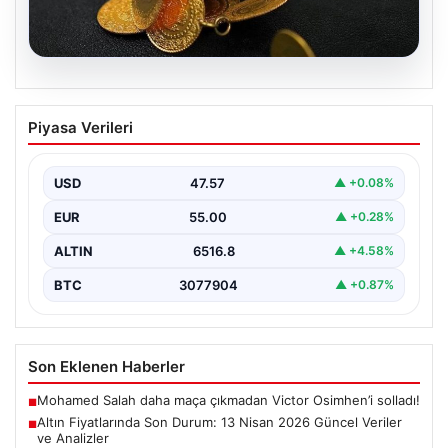
04.08.2026
Altın Fiyatlarında Son Durum: 13 Nisan
Piyasa Verileri
2026 Güncel Veriler ve Analizler
Altın piyasalarında 13 Nisan 2026 itibarıyla yaşanan
gelişmeler yatırımcıların gündeminde önemli yer
USD
47.57
▲ +0.08%
tutuyor. ABD…
EUR
55.00
▲ +0.28%
ALTIN
6516.8
▲ +4.58%
BTC
3077904
▲ +0.87%
Son Eklenen Haberler
Mohamed Salah daha maça çıkmadan Victor Osimhen’i solladı!
■
Altın Fiyatlarında Son Durum: 13 Nisan 2026 Güncel Veriler
■
ve Analizler