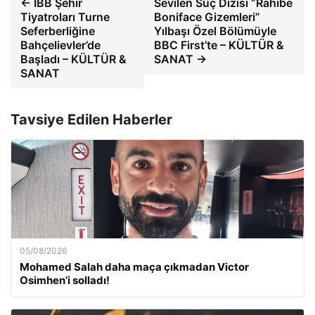
← İBB Şehir
Sevilen Suç Dizisi “Rahibe
Tiyatroları Turne
Boniface Gizemleri”
Seferberliğine
Yılbaşı Özel Bölümüyle
Bahçelievler’de
BBC First’te – KÜLTÜR &
Başladı – KÜLTÜR &
SANAT →
SANAT
Tavsiye Edilen Haberler
05/08/2026
Mohamed Salah daha maça çıkmadan Victor
Osimhen’i solladı!