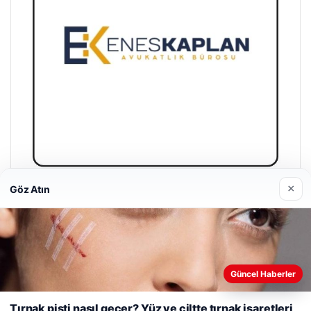
×
Göz Atın
Enes Kaplan Avukatlık Bürosu
28/04/2026
Güncel Haberler
Web sitemizi nasıl kullandığınızı daha iyi anlayabilmek,
deneyiminizi kişiselleştirmek ve geliştirmek amacıyla çerezler
Tırnak pisti nasıl geçer? Yüz ve ciltte tırnak işaretleri