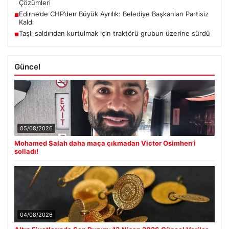
Çözümleri
Edirne’de CHP’den Büyük Ayrılık: Belediye Başkanları Partisiz
■
Kaldı
Taşlı saldırıdan kurtulmak için traktörü grubun üzerine sürdü
■
Güncel
05/08/2026
Mohamed Salah daha maça çıkmadan Victor Osimhen’i
solladı!
04/08/2026