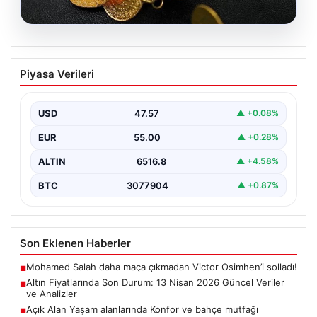
04.08.2026
Altın Fiyatlarında Son Durum: 13 Nisan
Piyasa Verileri
2026 Güncel Veriler ve Analizler
Altın piyasalarında 13 Nisan 2026 itibarıyla yaşanan
gelişmeler yatırımcıların gündeminde önemli yer
USD
47.57
▲ +0.08%
tutuyor. ABD…
EUR
55.00
▲ +0.28%
ALTIN
6516.8
▲ +4.58%
BTC
3077904
▲ +0.87%
Son Eklenen Haberler
Mohamed Salah daha maça çıkmadan Victor Osimhen’i solladı!
■
Altın Fiyatlarında Son Durum: 13 Nisan 2026 Güncel Veriler
■
ve Analizler
Açık Alan Yaşam alanlarında Konfor ve bahçe mutfağı
■