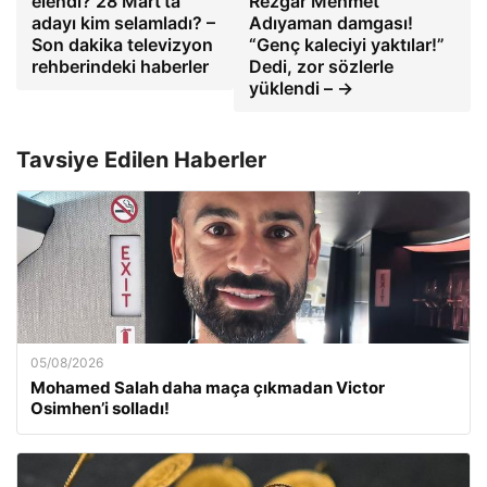
elendi? 28 Mart’ta
Rezgar Mehmet
adayı kim selamladı? –
Adıyaman damgası!
Son dakika televizyon
“Genç kaleciyi yaktılar!”
rehberindeki haberler
Dedi, zor sözlerle
yüklendi – →
Tavsiye Edilen Haberler
05/08/2026
Mohamed Salah daha maça çıkmadan Victor
Osimhen’i solladı!