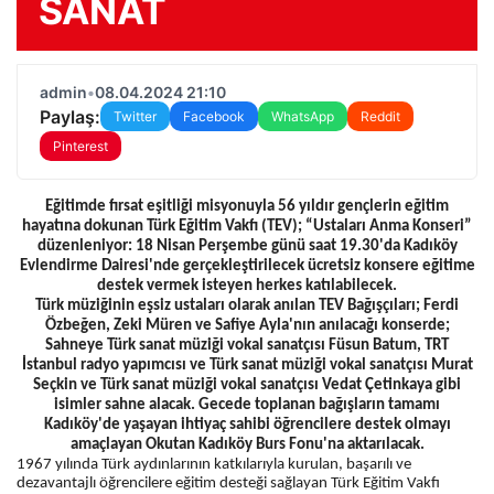
SANAT
admin
•
08.04.2024 21:10
Paylaş:
Twitter
Facebook
WhatsApp
Reddit
Pinterest
Eğitimde fırsat eşitliği misyonuyla 56 yıldır gençlerin eğitim
hayatına dokunan Türk Eğitim Vakfı (TEV); “Ustaları Anma Konseri”
düzenleniyor: 18 Nisan Perşembe günü saat 19.30'da Kadıköy
Evlendirme Dairesi'nde gerçekleştirilecek ücretsiz konsere eğitime
destek vermek isteyen herkes katılabilecek.
Türk müziğinin eşsiz ustaları olarak anılan TEV Bağışçıları; Ferdi
Özbeğen, Zeki Müren ve Safiye Ayla'nın anılacağı konserde;
Sahneye Türk sanat müziği vokal sanatçısı Füsun Batum, TRT
İstanbul radyo yapımcısı ve Türk sanat müziği vokal sanatçısı Murat
Seçkin ve Türk sanat müziği vokal sanatçısı Vedat Çetinkaya gibi
isimler sahne alacak. Gecede toplanan bağışların tamamı
Kadıköy'de yaşayan ihtiyaç sahibi öğrencilere destek olmayı
amaçlayan Okutan Kadıköy Burs Fonu'na aktarılacak.
1967 yılında Türk aydınlarının katkılarıyla kurulan, başarılı ve
dezavantajlı öğrencilere eğitim desteği sağlayan Türk Eğitim Vakfı