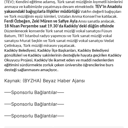
(TEV); Kendini eğitime adamış, Türk sanat müziğinin kıymetli isimlerini
anmaya ve kalbimizde yaşatmaya devam etmektedir.
TEV'in Anadolu
yakasındaki bağışçılarla ilişkiler müdürlüğü
Vakfın değerli bağışçıları
ve Türk müziğinin eşsiz isimleri, Ustaları Anma Konseri'ne katılacak.
Ferdi Özbeğen, Zeki Müren ve Safiye Ayla
Anısı sanatla anılacak.
18 Nisan Perşembe saat 19.30'da Kadıköy'deki düğün ofisinde
Düzenlenecek konserde Türk sanat müziği vokal sanatçısı Füsun
Batum, TRT İstanbul radyo yapımcısı ve Türk sanat müziği vokal
sanatçısı Murat Seçkin ve Türk sanat müziği vokal sanatçısı Vedat
Çetinkaya, Türk müziği mirasını yaşatacak.
Kadıköy Belediyesi, Kadıköy İlçe Başkanları, Kadıköy Belediyesi
gönüllüleri ve Kadıköy sakinlerinin desteğiyle hayata geçirilen Kadıköy
Okuyucu Projesi, Kadıköy'de ikamet eden ve maddi nedenlerden
eğitimini sürdürmekte zorluk çeken üniversite öğrencilerine burs
desteği sağlanmasını amaçlıyor.
.
Kaynak: (BYZHA) Beyaz Haber Ajansı
—–Sponsorlu Bağlantılar—–
—–Sponsorlu Bağlantılar—–
—–Sponsorlu Bağlantılar—–