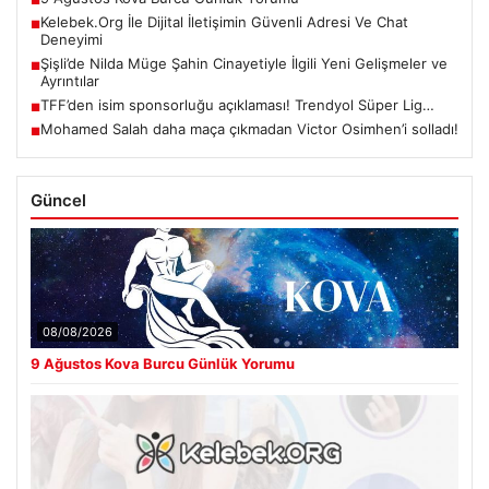
Kelebek.Org İle Dijital İletişimin Güvenli Adresi Ve Chat
■
Deneyimi
Şişli’de Nilda Müge Şahin Cinayetiyle İlgili Yeni Gelişmeler ve
■
Ayrıntılar
TFF’den isim sponsorluğu açıklaması! Trendyol Süper Lig…
■
Mohamed Salah daha maça çıkmadan Victor Osimhen’i solladı!
■
Güncel
08/08/2026
9 Ağustos Kova Burcu Günlük Yorumu