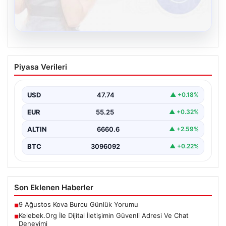
08.08.2026
Kelebek.Org İle Dijital İletişimin Güvenli
Piyasa Verileri
Adresi Ve Chat Deneyimi
İnternet ortamında insanların güvenli bir tarzda iletişim
sağlaması büyük bir önem barındırmaktadır.
USD
47.74
▲ +0.18%
Günümüzde birçok…
EUR
55.25
▲ +0.32%
ALTIN
6660.6
▲ +2.59%
BTC
3096092
▲ +0.22%
Son Eklenen Haberler
9 Ağustos Kova Burcu Günlük Yorumu
■
Kelebek.Org İle Dijital İletişimin Güvenli Adresi Ve Chat
■
Deneyimi