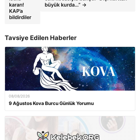
kararı!
büyük kurda…” →
KAP’a
bildirdiler
Tavsiye Edilen Haberler
08/08/2026
9 Ağustos Kova Burcu Günlük Yorumu