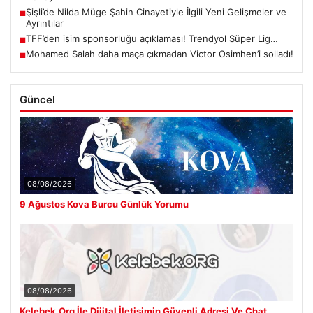
Şişli’de Nilda Müge Şahin Cinayetiyle İlgili Yeni Gelişmeler ve
■
Ayrıntılar
TFF’den isim sponsorluğu açıklaması! Trendyol Süper Lig…
■
Mohamed Salah daha maça çıkmadan Victor Osimhen’i solladı!
■
Güncel
08/08/2026
9 Ağustos Kova Burcu Günlük Yorumu
08/08/2026
Kelebek.Org İle Dijital İletişimin Güvenli Adresi Ve Chat