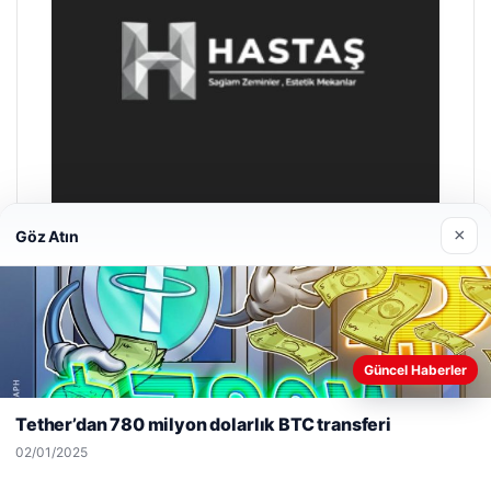
×
Göz Atın
Enes Kaplan Avukatlık Bürosu
28/04/2026
Web sitemizi nasıl kullandığınızı daha iyi anlayabilmek,
Güncel Haberler
deneyiminizi kişiselleştirmek ve geliştirmek amacıyla çerezler
kullanıyoruz.
Çerez Politikamız
Tether’dan 780 milyon dolarlık BTC transferi
Reddet
Kabul Et
02/01/2025