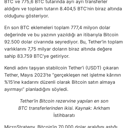
BTC ve 775,6 BTC tutarında ayrı ayrı transferler
aldığını ve toplam tutarın 8.404,5 BTC’nin biraz altında
olduğunu gösteriyor.
En son BTC eklemeleri toplam 777,4 milyon dolar
değerinde ve bu yazının yazıldığı an itibarıyla Bitcoin
92.500 dolar civarında seyrediyor. Bu, Tether’in toplam
varlıklarını 7,75 milyar doların biraz altında değere
sahip 83.759 BTC’ye getiriyor.
Kendi adını taşıyan stabilcoin Tether’i (USDT) çıkaran
Tether, Mayıs 2023’te “gerçekleşen net işletme kârının
%15’ine kadarını düzenli olarak Bitcoin satın almaya
ayırmayı” planladığını söyledi.
Tether’in Bitcoin rezervine yapılan en son
BTC transferlerinden ikisi.
Kaynak:
Arkham
İstihbaratı
MicroStrategy, Bitcoin’in 70.000 dolar aralığını aştığı