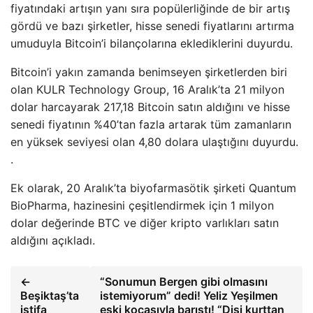
fiyatındaki artışın yanı sıra popülerliğinde de bir artış
gördü ve bazı şirketler, hisse senedi fiyatlarını artırma
umuduyla Bitcoin’i bilançolarına eklediklerini duyurdu.
Bitcoin’i yakın zamanda benimseyen şirketlerden biri
olan KULR Technology Group, 16 Aralık’ta 21 milyon
dolar harcayarak 217,18 Bitcoin satın aldığını ve hisse
senedi fiyatının %40’tan fazla artarak tüm zamanların
en yüksek seviyesi olan 4,80 dolara ulaştığını duyurdu.
.
Ek olarak, 20 Aralık’ta biyofarmasötik şirketi Quantum
BioPharma, hazinesini çeşitlendirmek için 1 milyon
dolar değerinde BTC ve diğer kripto varlıkları satın
aldığını açıkladı.
←
“Sonumun Bergen gibi olmasını
Beşiktaş’ta
istemiyorum” dedi! Yeliz Yeşilmen
istifa
eski kocasıyla barıştı! “Dişi kurttan