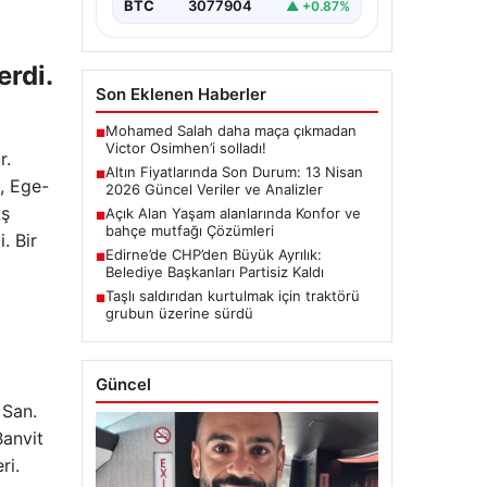
BTC
3077904
▲ +0.87%
erdi.
Son Eklenen Haberler
Mohamed Salah daha maça çıkmadan
■
Victor Osimhen’i solladı!
r.
Altın Fiyatlarında Son Durum: 13 Nisan
■
, Ege-
2026 Güncel Veriler ve Analizler
Aş
Açık Alan Yaşam alanlarında Konfor ve
■
bahçe mutfağı Çözümleri
. Bir
Edirne’de CHP’den Büyük Ayrılık:
■
Belediye Başkanları Partisiz Kaldı
Taşlı saldırıdan kurtulmak için traktörü
■
grubun üzerine sürdü
Güncel
 San.
Banvit
ri.