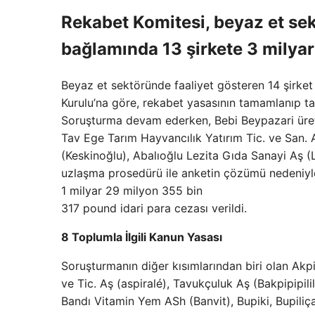
Rekabet Komitesi, beyaz et se
bağlamında 13 şirkete 3 milyar
Beyaz et sektöründe faaliyet gösteren 14 şirke
Kurulu’na göre, rekabet yasasının tamamlanıp t
Soruşturma devam ederken, Bebi Beypazari üreti
Tav Ege Tarım Hayvancılık Yatırım Tic. ve San. 
(Keskinoğlu), Abalıoğlu Lezita Gıda Sanayi Aş (L
uzlaşma prosedürü ile anketin çözümü nedeniyl
1 milyar 29 milyon 355 bin
317 pound idari para cezası verildi.
8 Toplumla İlgili Kanun Yasası
Soruşturmanın diğer kısımlarından biri olan Akpi
ve Tic. Aş (aspiralé), Tavukçuluk Aş (Bakpipipilil
Bandı Vitamin Yem ASh (Banvit), Bupiki, Bupiliça