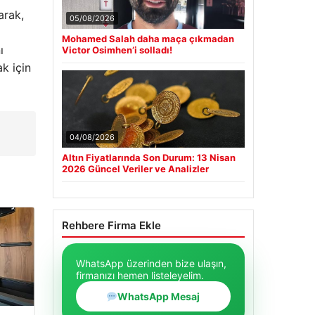
arak,
05/08/2026
Mohamed Salah daha maça çıkmadan
ı
Victor Osimhen’i solladı!
k için
04/08/2026
Altın Fiyatlarında Son Durum: 13 Nisan
2026 Güncel Veriler ve Analizler
Rehbere Firma Ekle
WhatsApp üzerinden bize ulaşın,
firmanızı hemen listeleyelim.
WhatsApp Mesaj