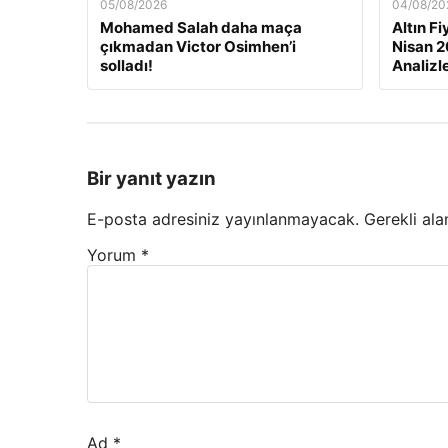
05/08/2026
04/08/20
Mohamed Salah daha maça
Altın F
çıkmadan Victor Osimhen’i
Nisan 2
solladı!
Analizl
Bir yanıt yazın
E-posta adresiniz yayınlanmayacak.
Gerekli ala
Yorum
*
Ad
*