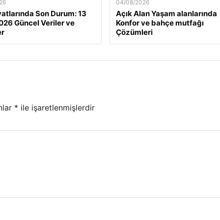
26
04/08/2026
iyatlarında Son Durum: 13
Açık Alan Yaşam alanlarında
026 Güncel Veriler ve
Konfor ve bahçe mutfağı
er
Çözümleri
nlar
*
ile işaretlenmişlerdir