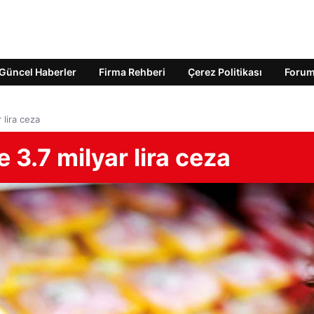
Güncel Haberler
Firma Rehberi
Çerez Politikası
Foru
 lira ceza
e 3.7 milyar lira ceza