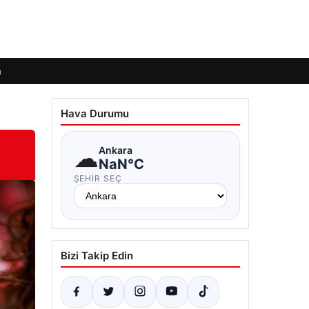
m
Hava Durumu
☁
Ankara
NaN°C
ŞEHIR SEÇ
Bizi Takip Edin