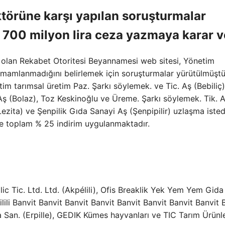
ktörüne karşı yapılan soruşturmalar
 700 milyon lira ceza yazmaya karar v
t olan Rekabet Otoritesi Beyannamesi web sitesi, Yönetim
amamlanmadığını belirlemek için soruşturmalar yürütülmüştü
m tarımsal üretim Paz. Şarkı söylemek. ve Tic. Aş (Bebiliç)
Aş (Bolaz), Toz Keskinoğlu ve Üreme. Şarkı söylemek. Tik. 
ezita) ve Şenpilik Gıda Sanayi Aş (Şenpipilir) uzlaşma istedi
e toplam % 25 indirim uygulanmaktadır.
lic Tic. Ltd. Ltd. (Akpélili), Ofis Breaklik Yek Yem Yem Gida
ilili Banvit Banvit Banvit Banvit Banvit Banvit Banvit Banvit 
 San. (Erpille), GEDIK Kümes hayvanları ve TIC Tarım Ürünle