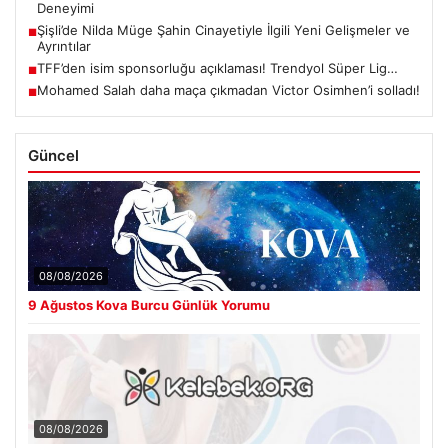
Deneyimi
Şişli’de Nilda Müge Şahin Cinayetiyle İlgili Yeni Gelişmeler ve
■
Ayrıntılar
TFF’den isim sponsorluğu açıklaması! Trendyol Süper Lig…
■
Mohamed Salah daha maça çıkmadan Victor Osimhen’i solladı!
■
Güncel
08/08/2026
9 Ağustos Kova Burcu Günlük Yorumu
08/08/2026