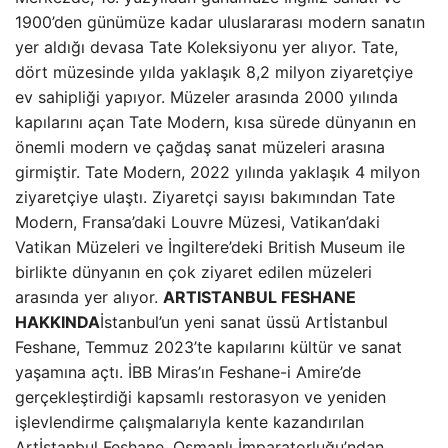
1900’den günümüze kadar uluslararası modern sanatın
yer aldığı devasa Tate Koleksiyonu yer alıyor. Tate,
dört müzesinde yılda yaklaşık 8,2 milyon ziyaretçiye
ev sahipliği yapıyor. Müzeler arasında 2000 yılında
kapılarını açan Tate Modern, kısa sürede dünyanın en
önemli modern ve çağdaş sanat müzeleri arasına
girmiştir. Tate Modern, 2022 yılında yaklaşık 4 milyon
ziyaretçiye ulaştı. Ziyaretçi sayısı bakımından Tate
Modern, Fransa’daki Louvre Müzesi, Vatikan’daki
Vatikan Müzeleri ve İngiltere’deki British Museum ile
birlikte dünyanın en çok ziyaret edilen müzeleri
arasında yer alıyor.
ARTISTANBUL FESHANE
HAKKINDA
İstanbul’un yeni sanat üssü Artİstanbul
Feshane, Temmuz 2023’te kapılarını kültür ve sanat
yaşamına açtı. İBB Miras’ın Feshane-i Amire’de
gerçekleştirdiği kapsamlı restorasyon ve yeniden
işlevlendirme çalışmalarıyla kente kazandırılan
Artİstanbul Feshane, Osmanlı İmparatorluğu’ndan