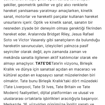
şekiller, geometrik şekiller ve göz alıcı renklerle
hareket yanılsaması yaratmayı amaçlarken, kinetik
sanat, motorlar ve hareketli parçalar kullanan hareket
unsurlarını içerir. Optik ve kinetik sanat, sanatın bir
nesneden ziyade bir deneyim olması gerektiği fikrinden
hareket eder. Aralarında Bridget Riley, Jesus Rafael
Soto ve Victor Vasarely gibi sanatçıların da bulunduğu
hareketin savunucuları, izleyicileri yalnızca pasif
seyirciler olarak değil, aynı zamanda zaman ve
mekânda sanatla ilgilenen aktif katılımcılar olarak ele
almayı amaçlıyor.
TATE’DE
Tate’in vizyonu, Birleşik
Krallık ve dünya için sanatsal açıdan en maceracı ve
kültürel açıdan en kapsayıcı sanat müzelerinden biri
olmaktır. Tate bunu Birleşik Krallık’taki dört müzedeki
(Tate Liverpool, Tate St Ives, Tate Britain ve Tate
Modern) faaliyetleri, dijital platformları ve ulusal ve
uluslararası ortaklarla işbirlikleri aracılığıyla başarıyor.
Merkezde, 16. yüzyıldan günümüze İngiliz sanatı ve