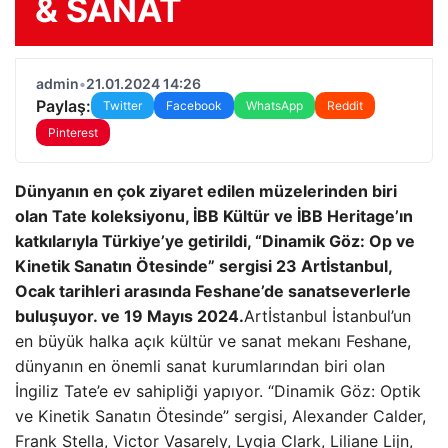
& SANAT
admin
•
21.01.2024 14:26
Paylaş:
Twitter
Facebook
WhatsApp
Reddit
Pinterest
Dünyanın en çok ziyaret edilen müzelerinden biri
olan Tate koleksiyonu, İBB Kültür ve İBB Heritage’ın
katkılarıyla Türkiye’ye getirildi, “Dinamik Göz: Op ve
Kinetik Sanatın Ötesinde” sergisi 23 Artİstanbul,
Ocak tarihleri ​​arasında Feshane’de sanatseverlerle
buluşuyor. ve 19 Mayıs 2024.
Artİstanbul İstanbul’un
en büyük halka açık kültür ve sanat mekanı Feshane,
dünyanın en önemli sanat kurumlarından biri olan
İngiliz Tate’e ev sahipliği yapıyor. “Dinamik Göz: Optik
ve Kinetik Sanatın Ötesinde” sergisi, Alexander Calder,
Frank Stella, Victor Vasarely, Lygia Clark, Liliane Lijn,