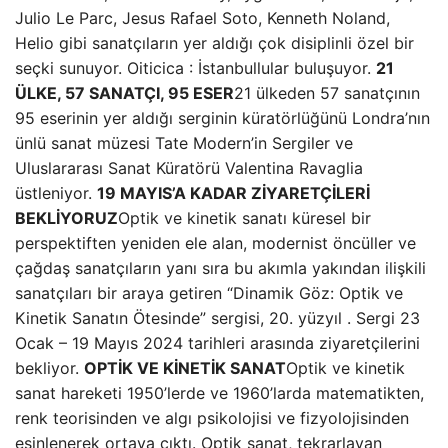
Julio Le Parc, Jesus Rafael Soto, Kenneth Noland,
Helio gibi sanatçıların yer aldığı çok disiplinli özel bir
seçki sunuyor. Oiticica : İstanbullular buluşuyor.
21
ÜLKE, 57 SANATÇI, 95 ESER
21 ülkeden 57 sanatçının
95 eserinin yer aldığı serginin küratörlüğünü Londra’nın
ünlü sanat müzesi Tate Modern’in Sergiler ve
Uluslararası Sanat Küratörü Valentina Ravaglia
üstleniyor.
19 MAYIS’A KADAR ZİYARETÇİLERİ
BEKLİYORUZ
Optik ve kinetik sanatı küresel bir
perspektiften yeniden ele alan, modernist öncüller ve
çağdaş sanatçıların yanı sıra bu akımla yakından ilişkili
sanatçıları bir araya getiren “Dinamik Göz: Optik ve
Kinetik Sanatın Ötesinde” sergisi, 20. yüzyıl . Sergi 23
Ocak – 19 Mayıs 2024 tarihleri ​​arasında ziyaretçilerini
bekliyor.
OPTİK VE KİNETİK SANAT
Optik ve kinetik
sanat hareketi 1950’lerde ve 1960’larda matematikten,
renk teorisinden ve algı psikolojisi ve fizyolojisinden
esinlenerek ortaya çıktı. Optik sanat, tekrarlayan