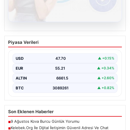
08.08.2026
Kelebek.Org İle Dijital İletişimin Güvenli
Piyasa Verileri
Adresi Ve Chat Deneyimi
İnternet ortamında insanların güvenli bir tarzda iletişim
sağlaması büyük bir önem barındırmaktadır.
USD
47.70
▲ +0.15%
Günümüzde birçok…
EUR
55.21
▲ +0.34%
ALTIN
6661.5
▲ +2.60%
BTC
3089261
▲ +0.82%
Son Eklenen Haberler
9 Ağustos Kova Burcu Günlük Yorumu
■
Kelebek.Org İle Dijital İletişimin Güvenli Adresi Ve Chat
■