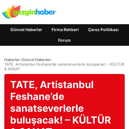
Güncel Haberler
Firma Rehberi
Çerez Politikası
Forum
Haberler
›
Güncel Haberler
›
TATE, Artistanbul Feshane’de sanatseverlerle buluşacak! – KÜLTÜR
& SANAT
TATE, Artistanbul
Feshane’de
sanatseverlerle
buluşacak! – KÜLTÜR