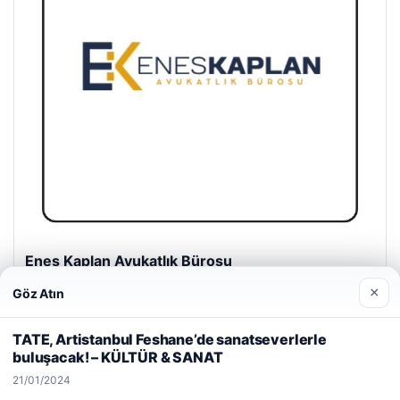
Enes Kaplan Avukatlık Bürosu
28/04/2026
×
Göz Atın
Web sitemizi nasıl kullandığınızı daha iyi anlayabilmek,
deneyiminizi kişiselleştirmek ve geliştirmek amacıyla çerezler
TATE, Artistanbul Feshane’de sanatseverlerle
kullanıyoruz.
Çerez Politikamız
buluşacak! – KÜLTÜR & SANAT
Reddet
Kabul Et
21/01/2024