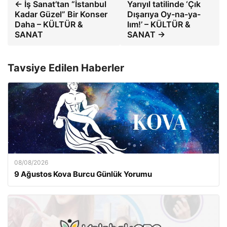
← İş Sanat’tan “İstanbul
Yarıyıl tatilinde ‘Çık
Kadar Güzel” Bir Konser
Dışarıya Oy-na-ya-
Daha – KÜLTÜR &
lım!’ – KÜLTÜR &
SANAT
SANAT →
Tavsiye Edilen Haberler
08/08/2026
9 Ağustos Kova Burcu Günlük Yorumu