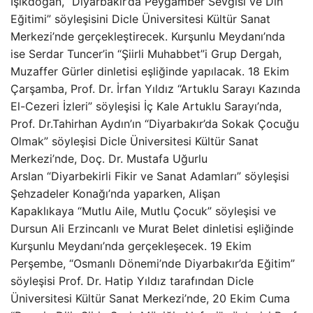
Işıkdoğan, “Diyarbakır’da Peygamber Sevgisi ve Din
Eğitimi” söyleşisini Dicle Üniversitesi Kültür Sanat
Merkezi’nde gerçekleştirecek. Kurşunlu Meydanı’nda
ise Serdar Tuncer’in “Şiirli Muhabbet”i Grup Dergah,
Muzaffer Gürler dinletisi eşliğinde yapılacak. 18 Ekim
Çarşamba, Prof. Dr. İrfan Yıldız “Artuklu Sarayı Kazında
El-Cezeri İzleri” söyleşisi İç Kale Artuklu Sarayı’nda,
Prof. Dr.Tahirhan Aydın’ın “Diyarbakır’da Sokak Çocuğu
Olmak” söyleşisi Dicle Üniversitesi Kültür Sanat
Merkezi’nde, Doç. Dr. Mustafa Uğurlu
Arslan “Diyarbekirli Fikir ve Sanat Adamları” söyleşisi
Şehzadeler Konağı’nda yaparken, Alişan
Kapaklıkaya “Mutlu Aile, Mutlu Çocuk” söyleşisi ve
Dursun Ali Erzincanlı ve Murat Belet dinletisi eşliğinde
Kurşunlu Meydanı’nda gerçekleşecek. 19 Ekim
Perşembe, “Osmanlı Dönemi’nde Diyarbakır’da Eğitim”
söyleşisi Prof. Dr. Hatip Yıldız tarafından Dicle
Üniversitesi Kültür Sanat Merkezi’nde, 20 Ekim Cuma