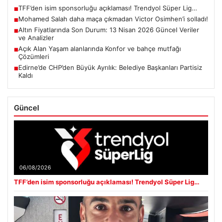
TFF’den isim sponsorluğu açıklaması! Trendyol Süper Lig…
■
Mohamed Salah daha maça çıkmadan Victor Osimhen’i solladı!
■
Altın Fiyatlarında Son Durum: 13 Nisan 2026 Güncel Veriler
■
ve Analizler
Açık Alan Yaşam alanlarında Konfor ve bahçe mutfağı
■
Çözümleri
Edirne’de CHP’den Büyük Ayrılık: Belediye Başkanları Partisiz
■
Kaldı
Güncel
06/08/2026
TFF’den isim sponsorluğu açıklaması! Trendyol Süper Lig…