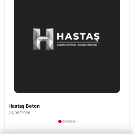
Enes Kaplan Avukatlık Bürosu
28/04/2026