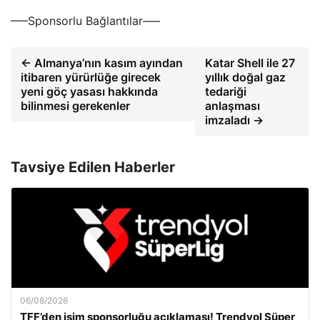
—–Sponsorlu Bağlantılar—–
← Almanya’nın kasım ayından
Katar Shell ile 27
itibaren yürürlüğe girecek
yıllık doğal gaz
yeni göç yasası hakkında
tedariği
bilinmesi gerekenler
anlaşması
imzaladı →
Tavsiye Edilen Haberler
06/08/2026
TFF’den isim sponsorluğu açıklaması! Trendyol Süper