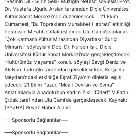
“Resmin Dili- Şiirin Sesi- Müziğin Nefesi” söyleşisi Prof.
Dr. Mustafa Uğurlu Arslan tarafından Dicle Üniversitesi
Kültür Sanat Merkezi’nde düzenlenecek. 21 Ekim
Cumartesi, “Bu Toprakların Muhabbet Hatıratı” etkinliği
Postnişin: M.Fatih Çıtlak eşliğinde Ulu Camii’de olacak.
“Çok Katmanlı Kültür Mirasından Diyarbakır Suriçi
Mimarisi” söyleşisini Doç. Dr. Nursen Işık, Dicle
Üniversitesi Kültür Sanat Merkezi’nde gerçekleştirecek.
“Kültürümüz Mayamız” konulu söyleşi Sevgi Deniz ve
Ali Nuri Türkoğlu tarafından gerşekleşirken, Kurşunlu
Meydanı’ndaki etkinliğe Eşraf Ziya’nın dinletisi eşlik
edecek. 21 Ekim Pazar, “Meali Devran ve Sema”
Anlatımlarıyla Anadolu’nun Kadim Zikir Türleri” M.Fatih
Çıtlak tarafından Ulu Cami’de gerçekleşecek. Kaynak:
(BYZHA) Beyaz Haber Ajansı
—–Sponsorlu Bağlantılar—–
—–Sponsorlu Bağlantılar—–