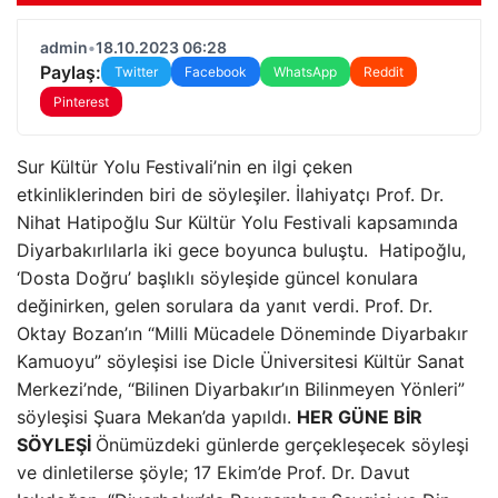
admin
•
18.10.2023 06:28
Paylaş:
Twitter
Facebook
WhatsApp
Reddit
Pinterest
Sur Kültür Yolu Festivali’nin en ilgi çeken
etkinliklerinden biri de söyleşiler. İlahiyatçı Prof. Dr.
Nihat Hatipoğlu Sur Kültür Yolu Festivali kapsamında
Diyarbakırlılarla iki gece boyunca buluştu. Hatipoğlu,
‘Dosta Doğru’ başlıklı söyleşide güncel konulara
değinirken, gelen sorulara da yanıt verdi. Prof. Dr.
Oktay Bozan’ın “Milli Mücadele Döneminde Diyarbakır
Kamuoyu” söyleşisi ise Dicle Üniversitesi Kültür Sanat
Merkezi’nde, “Bilinen Diyarbakır’ın Bilinmeyen Yönleri”
söyleşisi Şuara Mekan’da yapıldı.
HER GÜNE BİR
SÖYLEŞİ
Önümüzdeki günlerde gerçekleşecek söyleşi
ve dinletilerse şöyle; 17 Ekim’de Prof. Dr. Davut