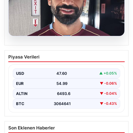
05.08.2026
Mohamed Salah daha maça çıkmadan
Piyasa Verileri
Victor Osimhen’i solladı!
USD
47.60
▲ +0.05%
EUR
54.99
▼ -0.06%
ALTIN
6493.6
▼ -0.04%
BTC
3064641
▼ -0.43%
Son Eklenen Haberler